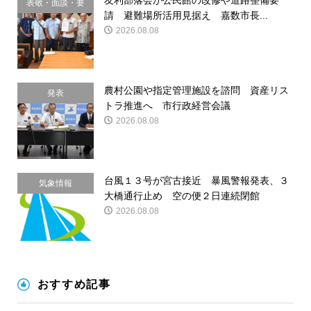
友利部落会が公民館の改修や道路整備要
表敬・面談・要
請 避難場所活用見据え 嘉数市長...
請
2026.08.08
農村公園や指定管理施設を諮問 資産リス
発表
トラ推進へ 市行政経営会議
2026.08.08
台風１３号が宮古接近 暴風警報発表、３
気象情報
大橋通行止め 空の便２日連続閉館
2026.08.08
おすすめ記事