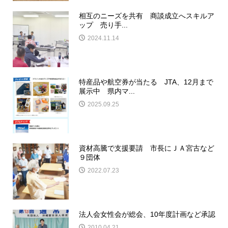
相互のニーズを共有 商談成立へスキルア
ップ 売り手...
2024.11.14
特産品や航空券が当たる JTA、12月まで
展示中 県内マ...
2025.09.25
資材高騰で支援要請 市長にＪＡ宮古など
９団体
2022.07.23
法人会女性会が総会、10年度計画など承認
2010.04.21