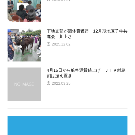
下地支部が団体賞獲得 12月期地区子牛共
進会 川上さ...
2025.12.02
4月15日から航空運賃値上げ ＪＴＡ離島
割は据え置き
2022.03.25