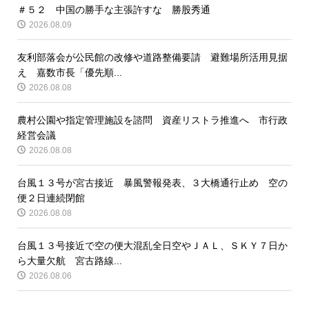
＃５２ 中国の勝手な主張許すな 勝股秀通
2026.08.09
友利部落会が公民館の改修や道路整備要請 避難場所活用見据
え 嘉数市長「優先順...
2026.08.08
農村公園や指定管理施設を諮問 資産リストラ推進へ 市行政
経営会議
2026.08.08
台風１３号が宮古接近 暴風警報発表、３大橋通行止め 空の
便２日連続閉館
2026.08.08
台風１３号接近で空の便大混乱全日空やＪＡＬ、ＳＫＹ７日か
ら大量欠航 宮古路線...
2026.08.06