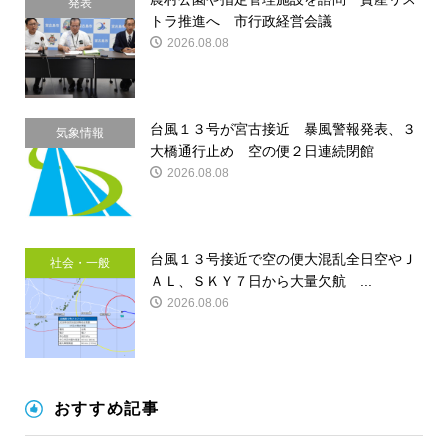
発表
トラ推進へ 市行政経営会議
2026.08.08
台風１３号が宮古接近 暴風警報発表、３
気象情報
大橋通行止め 空の便２日連続閉館
2026.08.08
台風１３号接近で空の便大混乱全日空やＪ
社会・一般
ＡＬ、ＳＫＹ７日から大量欠航 ...
2026.08.06
おすすめ記事