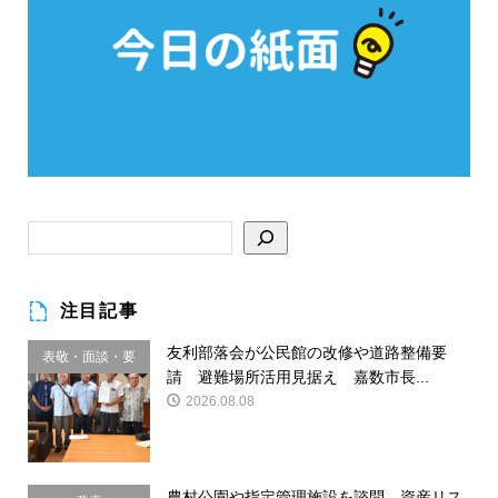
注目記事
友利部落会が公民館の改修や道路整備要
表敬・面談・要
請 避難場所活用見据え 嘉数市長...
請
2026.08.08
農村公園や指定管理施設を諮問 資産リス