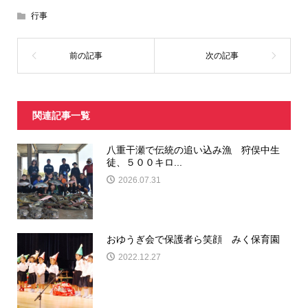
行事
関連記事一覧
八重干瀬で伝統の追い込み漁 狩俣中生
徒、５００キロ...
2026.07.31
おゆうぎ会で保護者ら笑顔 みく保育園
2022.12.27