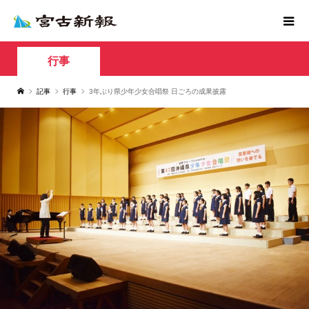
行事
記事
行事
3年ぶり県少年少女合唱祭 日ごろの成果披露