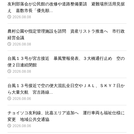
友利部落会が公民館の改修や道路整備要請 避難場所活用見据
え 嘉数市長「優先順...
2026.08.08
農村公園や指定管理施設を諮問 資産リストラ推進へ 市行政
経営会議
2026.08.08
台風１３号が宮古接近 暴風警報発表、３大橋通行止め 空の
便２日連続閉館
2026.08.08
台風１３号接近で空の便大混乱全日空やＪＡＬ、ＳＫＹ７日か
ら大量欠航 宮古路線...
2026.08.06
チョイソコ友利線、比嘉エリア追加へ 運行車両も福祉仕様に
変更 地域公共交通協
2026.08.06