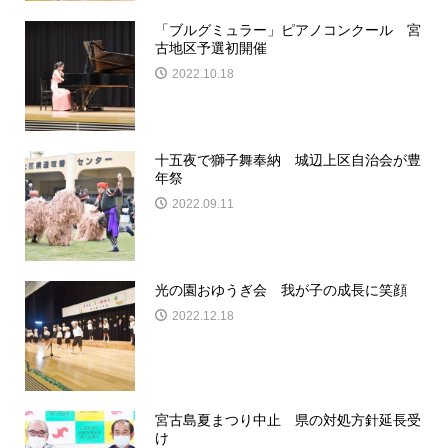
「ブルグミュラー」ピアノコンクール 宮
古地区予選初開催
2022.10.18
十五夜で獅子舞奉納 城辺上区自治会が豊
年祭
2022.09.11
光の園おゆうぎ会 我が子の成長に笑顔
2022.12.18
宮古島夏まつり中止 県の対処方針延長受
け