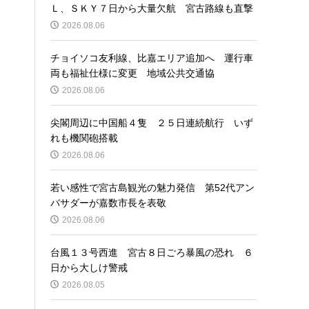
Ｌ、ＳＫＹ７日から大量欠航 宮古路線も直撃
2026.08.06
チョイソコ友利線、比嘉エリア追加へ 運行車
両も福祉仕様に変更 地域公共交通協
2026.08.06
尖閣周辺に中国船４隻 ２５日連続航行 いず
れも機関砲搭載
2026.08.06
若い感性で宮古島観光の魅力発信 第52代アン
バサダーが嘉数市長を表敬
2026.08.06
台風１３号西進 宮古８日ごろ暴風の恐れ ６
日から大しけ警戒
2026.08.05