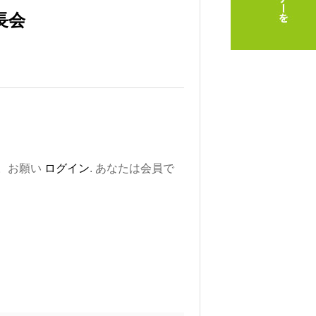
長会
。お願い
ログイン
. あなたは会員で