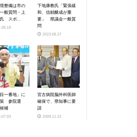
境整備は市の
下地康教氏「緊張緩
一般質問・上
和、信頼醸成が重
氏 スポ...
要」 県議会一般質
問
.06.19
2023.06.27
目一番地」に
宮古病院脳外科医師
政策 参院選
確保で、県知事に要
候補
請
.07.03
2009.11.22