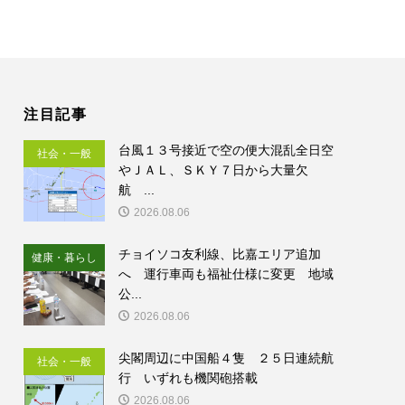
注目記事
台風１３号接近で空の便大混乱全日空
社会・一般
やＪＡＬ、ＳＫＹ７日から大量欠
航 ...
2026.08.06
チョイソコ友利線、比嘉エリア追加
健康・暮らし
へ 運行車両も福祉仕様に変更 地域
公...
2026.08.06
尖閣周辺に中国船４隻 ２５日連続航
社会・一般
行 いずれも機関砲搭載
2026.08.06