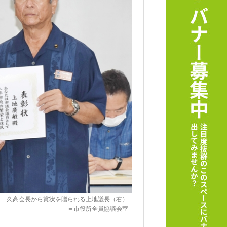
久高会長から賞状を贈られる上地議長（右）
＝市役所全員協議会室