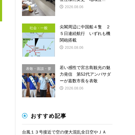
2026.08.06
尖閣周辺に中国船４隻 ２
社会・一般
５日連続航行 いずれも機
関砲搭載
2026.08.06
若い感性で宮古島観光の魅
表敬・面談・要
力発信 第52代アンバサダ
請
ーが嘉数市長を表敬
2026.08.06
おすすめ記事
台風１３号接近で空の便大混乱全日空やＪＡ