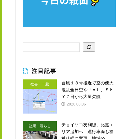
注目記事
台風１３号接近で空の便大
社会・一般
混乱全日空やＪＡＬ、ＳＫ
Ｙ７日から大量欠航 ...
2026.08.06
チョイソコ友利線、比嘉エ
健康・暮らし
リア追加へ 運行車両も福
祉仕様に変更 地域公...