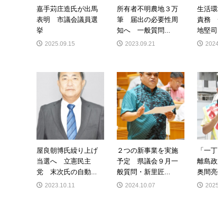
嘉手苅庄造氏が出馬
所有者不明農地３万
生活環
表明 市議会議員選
筆 届出の必要性周
責務 
挙
知へ 一般質問...
地堅司
2025.09.15
2023.09.21
2024
屋良朝博氏繰り上げ
２つの新事業を実施
「一丁
当選へ 立憲民主
予定 県議会９月一
離島
党 末次氏の自動...
般質問・新里匠...
奥間亮
2023.10.11
2024.10.07
2025