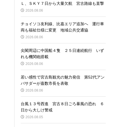
Ｌ、ＳＫＹ７日から大量欠航 宮古路線も直撃
2026.08.06
チョイソコ友利線、比嘉エリア追加へ 運行車
両も福祉仕様に変更 地域公共交通協
2026.08.06
尖閣周辺に中国船４隻 ２５日連続航行 いず
れも機関砲搭載
2026.08.06
若い感性で宮古島観光の魅力発信 第52代アン
バサダーが嘉数市長を表敬
2026.08.06
台風１３号西進 宮古８日ごろ暴風の恐れ ６
日から大しけ警戒
2026.08.05