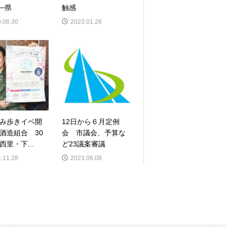
─県
触感
.06.30
2023.01.26
み歩きイベ開
12日から６月定例
酒造組合 30
会 市議会、予算な
西里・下...
ど23議案審議
.11.28
2023.06.08