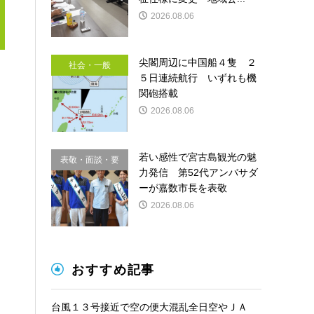
2026.08.06
尖閣周辺に中国船４隻 ２
社会・一般
５日連続航行 いずれも機
関砲搭載
2026.08.06
若い感性で宮古島観光の魅
表敬・面談・要
力発信 第52代アンバサダ
請
ーが嘉数市長を表敬
2026.08.06
おすすめ記事
台風１３号接近で空の便大混乱全日空やＪＡ