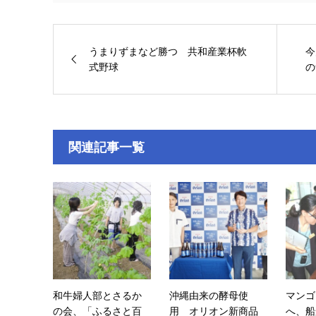
うまりずまなど勝つ 共和産業杯軟
今
式野球
の
関連記事一覧
和牛婦人部とさるか
沖縄由来の酵母使
マンゴ
の会、「ふるさと百
用 オリオン新商品
へ、船