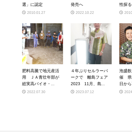
選」に認定
発売へ
性探る
2010.01.27
2022.10.22
2010
肥料高騰で地元産活
４年ぶりセルラーパ
泡盛飲
用 ＪＡ青壮年部が
ークで 離島フェア
催 県
総実高バイオ・...
2023 11月、島...
日から
2022.07.30
2023.07.12
2024