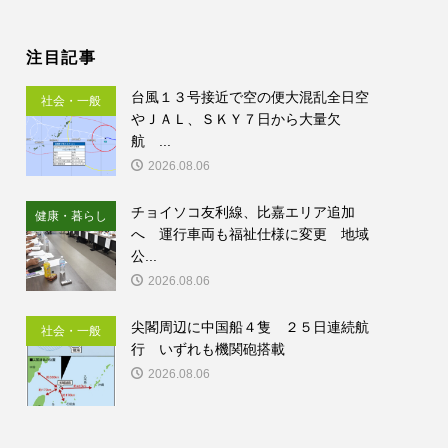
注目記事
台風１３号接近で空の便大混乱全日空
社会・一般
やＪＡＬ、ＳＫＹ７日から大量欠
航 ...
2026.08.06
チョイソコ友利線、比嘉エリア追加
健康・暮らし
へ 運行車両も福祉仕様に変更 地域
公...
2026.08.06
尖閣周辺に中国船４隻 ２５日連続航
社会・一般
行 いずれも機関砲搭載
2026.08.06