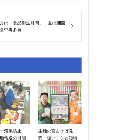
月は「食品衛生月間」 夏は細菌
食中毒多発
ー滞果防止
生麺の宮古そば発
舶輸送の可能
売 強いコシと独特