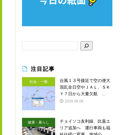
注目記事
台風１３号接近で空の便大
社会・一般
混乱全日空やＪＡＬ、ＳＫ
Ｙ７日から大量欠航 ...
2026.08.06
チョイソコ友利線、比嘉エ
健康・暮らし
リア追加へ 運行車両も福
祉仕様に変更 地域公...