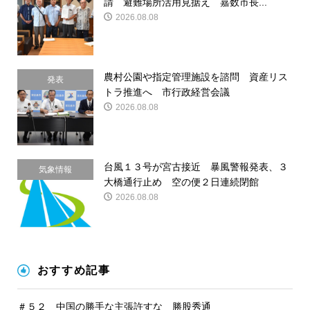
請 避難場所活用見据え 嘉数市長...
請
2026.08.08
農村公園や指定管理施設を諮問 資産リス
発表
トラ推進へ 市行政経営会議
2026.08.08
台風１３号が宮古接近 暴風警報発表、３
気象情報
大橋通行止め 空の便２日連続閉館
2026.08.08
おすすめ記事
＃５２ 中国の勝手な主張許すな 勝股秀通