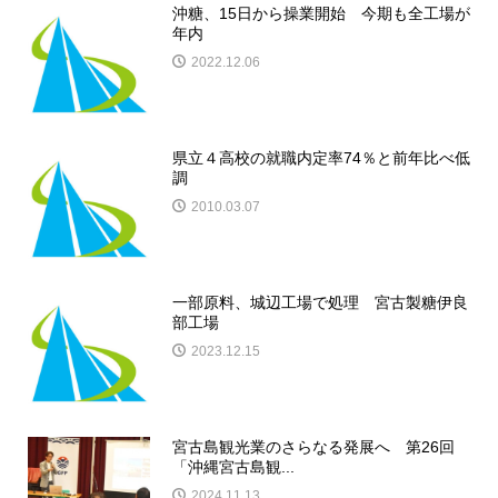
沖糖、15日から操業開始 今期も全工場が
年内
2022.12.06
県立４高校の就職内定率74％と前年比べ低
調
2010.03.07
一部原料、城辺工場で処理 宮古製糖伊良
部工場
2023.12.15
宮古島観光業のさらなる発展へ 第26回
「沖縄宮古島観...
2024.11.13