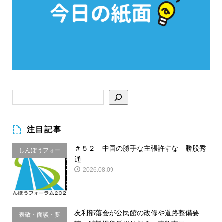
注目記事
＃５２ 中国の勝手な主張許すな 勝股秀
しんぽうフォー
通
ラム
2026.08.09
友利部落会が公民館の改修や道路整備要
表敬・面談・要