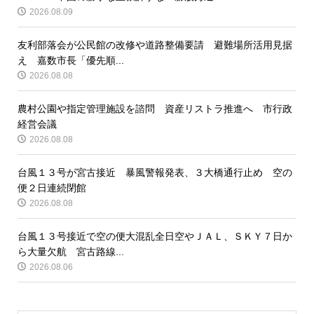
2026.08.09
友利部落会が公民館の改修や道路整備要請 避難場所活用見据
え 嘉数市長「優先順...
2026.08.08
農村公園や指定管理施設を諮問 資産リストラ推進へ 市行政
経営会議
2026.08.08
台風１３号が宮古接近 暴風警報発表、３大橋通行止め 空の
便２日連続閉館
2026.08.08
台風１３号接近で空の便大混乱全日空やＪＡＬ、ＳＫＹ７日か
ら大量欠航 宮古路線...
2026.08.06