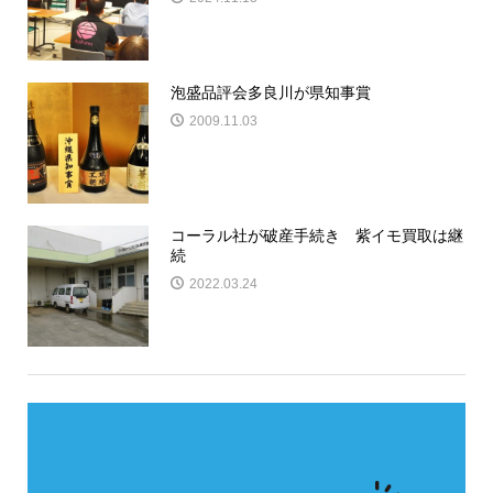
泡盛品評会多良川が県知事賞
2009.11.03
コーラル社が破産手続き 紫イモ買取は継
続
2022.03.24