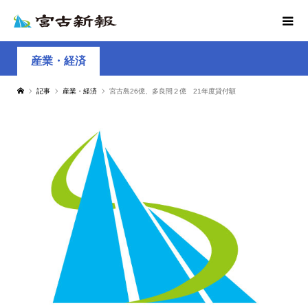
産業・経済
記事
産業・経済
宮古島26億、多良間２億 21年度貸付額