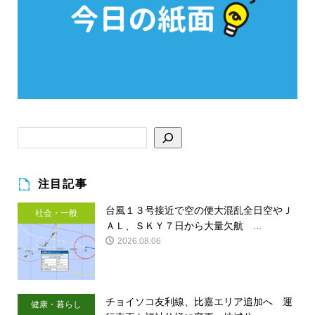
注目記事
台風１３号接近で空の便大混乱全日空やＪ
社会・一般
ＡＬ、ＳＫＹ７日から大量欠航 ...
2026.08.06
チョイソコ友利線、比嘉エリア追加へ 運
健康・暮らし