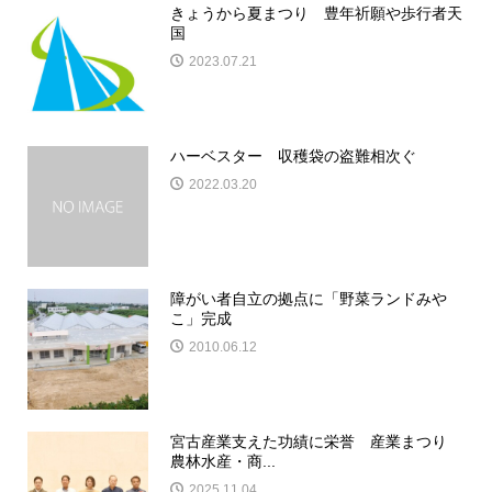
きょうから夏まつり 豊年祈願や歩行者天
国
2023.07.21
ハーベスター 収穫袋の盗難相次ぐ
2022.03.20
障がい者自立の拠点に「野菜ランドみや
こ」完成
2010.06.12
宮古産業支えた功績に栄誉 産業まつり
農林水産・商...
2025.11.04