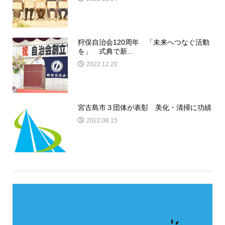
狩俣自治会120周年 「未来へつなぐ活動
を」 式典で新...
2022.12.20
宮古島市３団体が表彰 美化・清掃に功績
2022.08.15