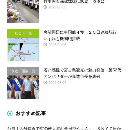
行車両も福祉仕様に変更 地域公...
2026.08.06
尖閣周辺に中国船４隻 ２５日連続航行
社会・一般
いずれも機関砲搭載
2026.08.06
若い感性で宮古島観光の魅力発信 第52代
表敬・面談・要
アンバサダーが嘉数市長を表敬
請
2026.08.06
おすすめ記事
台風１３号接近で空の便大混乱全日空やＪＡＬ、ＳＫＹ７日か