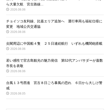
ら大量欠航 宮古路線...
2026.08.06
チョイソコ友利線、比嘉エリア追加へ 運行車両も福祉仕様に
変更 地域公共交通協
2026.08.06
尖閣周辺に中国船４隻 ２５日連続航行 いずれも機関砲搭載
2026.08.06
若い感性で宮古島観光の魅力発信 第52代アンバサダーが嘉数
市長を表敬
2026.08.06
台風１３号西進 宮古８日ごろ暴風の恐れ ６日から大しけ警
戒
2026.08.05