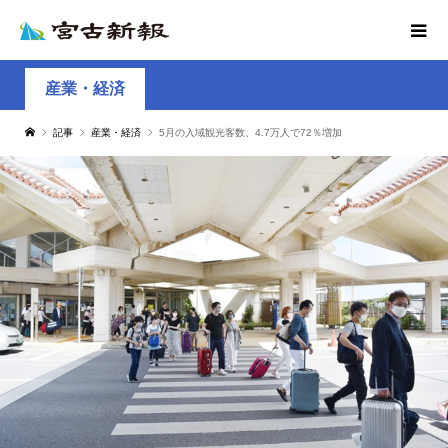
産業・経済
記事
産業・経済
5月の入域観光客数、4.7万人で72％増加