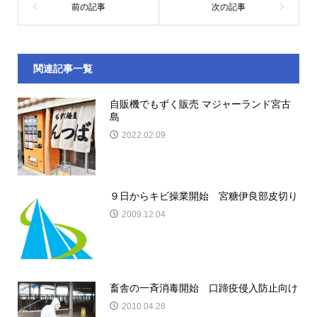
関連記事一覧
自販機でもずく販売 マジャーランド宮古
島
2022.02.09
９日からキビ操業開始 宮糖伊良部皮切り
2009.12.04
畜舎の一斉消毒開始 口蹄疫侵入防止向け
2010.04.28