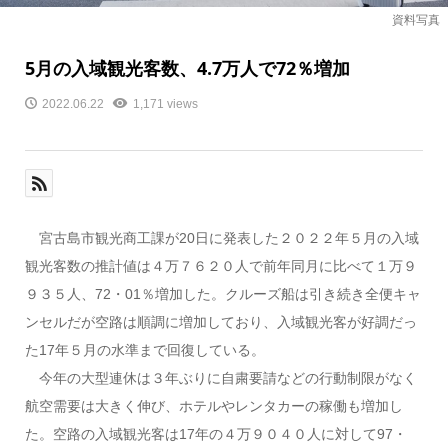
資料写真
5月の入域観光客数、4.7万人で72％増加
2022.06.22
1,171 views
宮古島市観光商工課が20日に発表した２０２２年５月の入域
観光客数の推計値は４万７６２０人で前年同月に比べて１万９
９３５人、72・01％増加した。クルーズ船は引き続き全便キャ
ンセルだが空路は順調に増加しており、入域観光客が好調だっ
た17年５月の水準まで回復している。
今年の大型連休は３年ぶりに自粛要請などの行動制限がなく
航空需要は大きく伸び、ホテルやレンタカーの稼働も増加し
た。空路の入域観光客は17年の４万９０４０人に対して97・