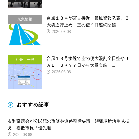
台風１３号が宮古接近 暴風警報発表、３
気象情報
大橋通行止め 空の便２日連続閉館
2026.08.08
台風１３号接近で空の便大混乱全日空やＪ
社会・一般
ＡＬ、ＳＫＹ７日から大量欠航 ...
2026.08.06
おすすめ記事
友利部落会が公民館の改修や道路整備要請 避難場所活用見据
え 嘉数市長「優先順...
2026.08.08