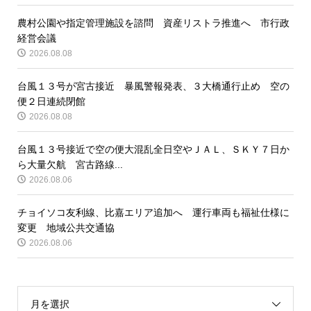
農村公園や指定管理施設を諮問 資産リストラ推進へ 市行政
経営会議
2026.08.08
台風１３号が宮古接近 暴風警報発表、３大橋通行止め 空の
便２日連続閉館
2026.08.08
台風１３号接近で空の便大混乱全日空やＪＡＬ、ＳＫＹ７日か
ら大量欠航 宮古路線...
2026.08.06
チョイソコ友利線、比嘉エリア追加へ 運行車両も福祉仕様に
変更 地域公共交通協
2026.08.06
月を選択