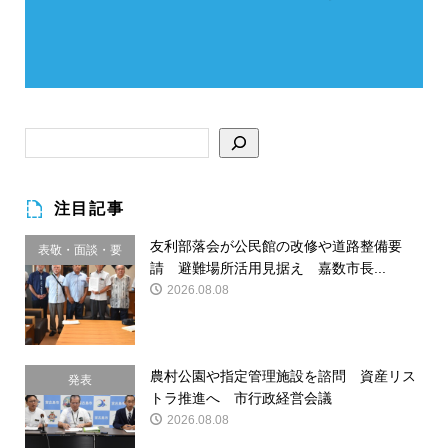
注目記事
友利部落会が公民館の改修や道路整備要
表敬・面談・要
請 避難場所活用見据え 嘉数市長...
請
2026.08.08
農村公園や指定管理施設を諮問 資産リス
発表
トラ推進へ 市行政経営会議
2026.08.08