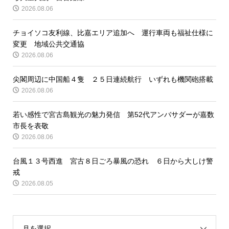
2026.08.06
チョイソコ友利線、比嘉エリア追加へ 運行車両も福祉仕様に
変更 地域公共交通協
2026.08.06
尖閣周辺に中国船４隻 ２５日連続航行 いずれも機関砲搭載
2026.08.06
若い感性で宮古島観光の魅力発信 第52代アンバサダーが嘉数
市長を表敬
2026.08.06
台風１３号西進 宮古８日ごろ暴風の恐れ ６日から大しけ警
戒
2026.08.05
月を選択