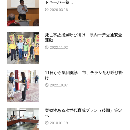
トキーパー養...
2026.03.16
死亡事故撲滅呼び掛け 県内一斉交通安全
運動
2022.11.02
11日から集団健診 市、チラシ配り呼び掛
け
2022.10.07
実効性ある次世代育成プラン（後期）策定
へ
2010.01.19