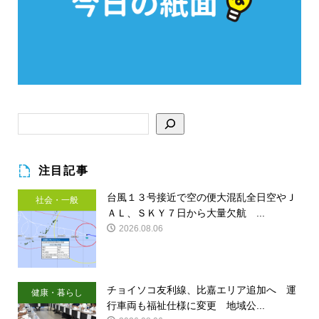
注目記事
台風１３号接近で空の便大混乱全日空やＪ
社会・一般
ＡＬ、ＳＫＹ７日から大量欠航 ...
2026.08.06
チョイソコ友利線、比嘉エリア追加へ 運
健康・暮らし
行車両も福祉仕様に変更 地域公...