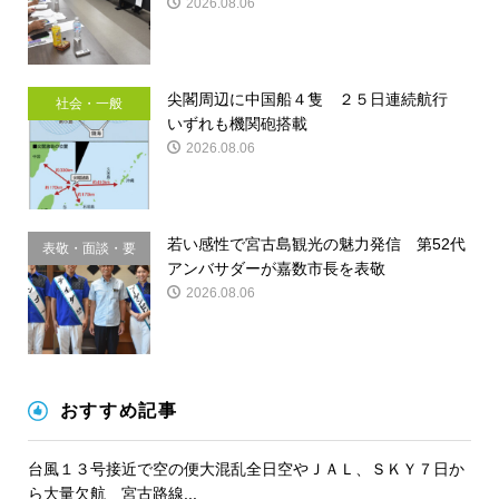
2026.08.06
尖閣周辺に中国船４隻 ２５日連続航行
社会・一般
いずれも機関砲搭載
2026.08.06
若い感性で宮古島観光の魅力発信 第52代
表敬・面談・要
アンバサダーが嘉数市長を表敬
請
2026.08.06
おすすめ記事
台風１３号接近で空の便大混乱全日空やＪＡＬ、ＳＫＹ７日か
ら大量欠航 宮古路線...