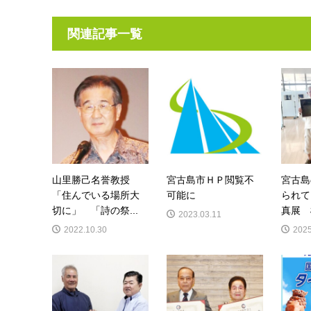
関連記事一覧
山里勝己名誉教授
宮古島市ＨＰ閲覧不
宮古島
「住んでいる場所大
可能に
られて
切に」 「詩の祭...
真展 
2023.03.11
2022.10.30
2025