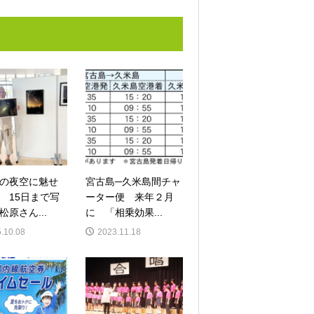
の夜空に魅せ
宮古島─久米島間チャ
 15日まで写
ーター便 来年２月
松原さん...
に 「相乗効果...
.10.08
2023.11.18