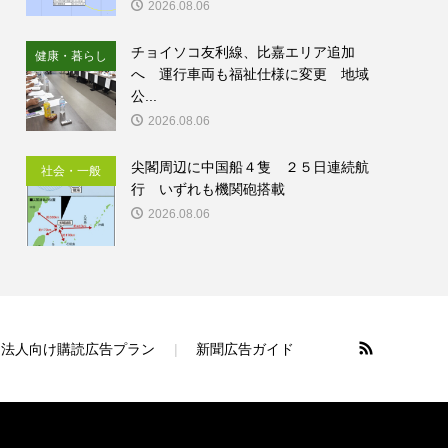
2026.08.06
チョイソコ友利線、比嘉エリア追加
健康・暮らし
へ 運行車両も福祉仕様に変更 地域
公...
2026.08.06
尖閣周辺に中国船４隻 ２５日連続航
社会・一般
行 いずれも機関砲搭載
2026.08.06
法人向け購読広告プラン
新聞広告ガイド