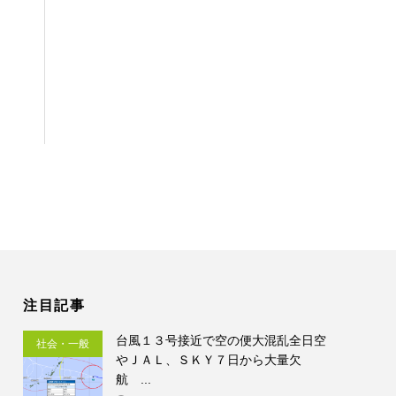
注目記事
台風１３号接近で空の便大混乱全日空
社会・一般
やＪＡＬ、ＳＫＹ７日から大量欠
航 ...