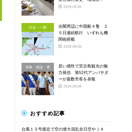
2026.08.06
尖閣周辺に中国船４隻 ２
社会・一般
５日連続航行 いずれも機
関砲搭載
2026.08.06
若い感性で宮古島観光の魅
表敬・面談・要
力発信 第52代アンバサダ
請
ーが嘉数市長を表敬
2026.08.06
おすすめ記事
台風１３号接近で空の便大混乱全日空やＪＡ