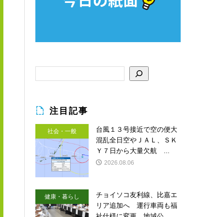
注目記事
台風１３号接近で空の便大
社会・一般
混乱全日空やＪＡＬ、ＳＫ
Ｙ７日から大量欠航 ...
2026.08.06
チョイソコ友利線、比嘉エ
健康・暮らし
リア追加へ 運行車両も福
祉仕様に変更 地域公...