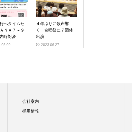
行へタイムセ
４年ぶりに歌声響
ＡＮＡ７～９
く 合唱祭に７団体
内線対象...
出演
.05.09
2023.06.27
会社案内
採用情報