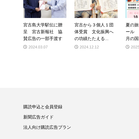
宮古島大学駅伝に贈
宮古から３個人１団
夏の旅
呈 宮古新報社 協
体受賞 文化振興へ
ール 
賛広告の一部手渡す
の功績たたえる...
月の国
2024.03.07
2024.12.12
2025
購読申込と会員登録
新聞広告ガイド
法人向け購読広告プラン