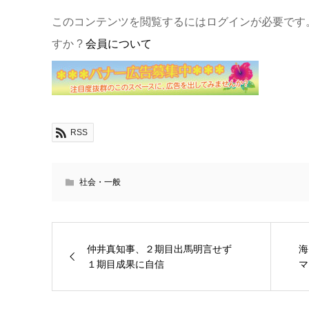
このコンテンツを閲覧するにはログインが必要です
すか ?
会員について
RSS
社会・一般
仲井真知事、２期目出馬明言せず
海
１期目成果に自信
マ