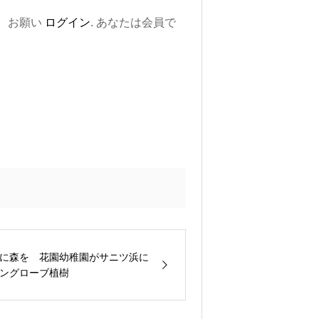
。お願い
ログイン
. あなたは会員で
に森を 花園幼稚園がサニツ浜に
ングローブ植樹