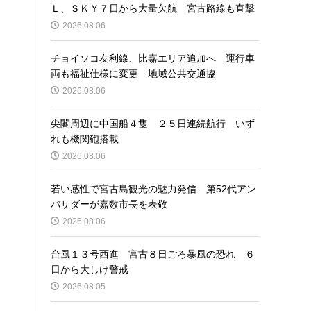
Ｌ、ＳＫＹ７日から大量欠航 宮古路線も直撃
2026.08.06
チョイソコ友利線、比嘉エリア追加へ 運行車
両も福祉仕様に変更 地域公共交通協
2026.08.06
尖閣周辺に中国船４隻 ２５日連続航行 いず
れも機関砲搭載
2026.08.06
若い感性で宮古島観光の魅力発信 第52代アン
バサダーが嘉数市長を表敬
2026.08.06
台風１３号西進 宮古８日ごろ暴風の恐れ ６
日から大しけ警戒
2026.08.05