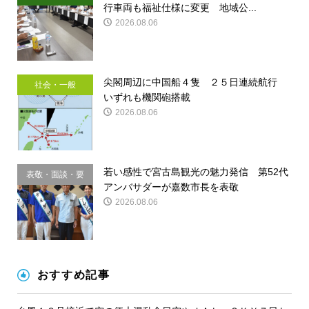
行車両も福祉仕様に変更 地域公...
2026.08.06
尖閣周辺に中国船４隻 ２５日連続航行
社会・一般
いずれも機関砲搭載
2026.08.06
若い感性で宮古島観光の魅力発信 第52代
表敬・面談・要
アンバサダーが嘉数市長を表敬
請
2026.08.06
おすすめ記事