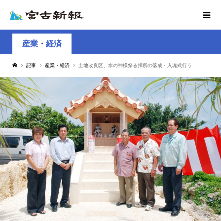
産業・経済
記事
産業・経済
土地改良区、水の神様祭る拝所の落成・入魂式行う