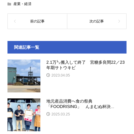
産業・経済
関連記事一覧
2.1万㌧搬入して終了 宮糖多良間22／23
年期サトウキビ
2023.04.05
地元産品消費へ食の祭典
「FOODRISING」 んまむぬ杯決...
2025.03.25