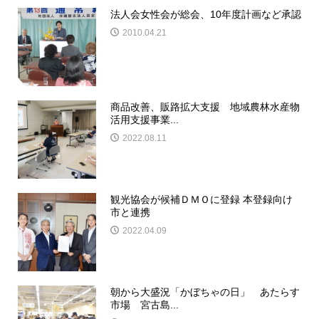
法人会女性会が総会、10年度計画など承認
2010.04.21
商品改善、販路拡大支援 地域農林水産物
活用支援事業...
2022.08.11
観光協会が候補ＤＭＯに登録 本登録向け
市と連携
2022.04.09
朝から大盛況「かぼちゃの日」 あたらす
市場 宮古島...