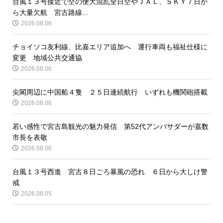
台風１３号接近で空の便大混乱全日空やＪＡＬ、ＳＫＹ７日か
ら大量欠航 宮古路線...
2026.08.06
チョイソコ友利線、比嘉エリア追加へ 運行車両も福祉仕様に
変更 地域公共交通協
2026.08.06
尖閣周辺に中国船４隻 ２５日連続航行 いずれも機関砲搭載
2026.08.06
若い感性で宮古島観光の魅力発信 第52代アンバサダーが嘉数
市長を表敬
2026.08.06
台風１３号西進 宮古８日ごろ暴風の恐れ ６日から大しけ警
戒
2026.08.05