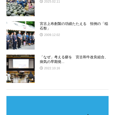
2025.02.11
宮古上布創製の功績たたえる 恒例の「稲
石祭」
2009.12.02
「なぜ」考える癖を 宮古和牛改良組合、
病気の早期発...
2022.10.16