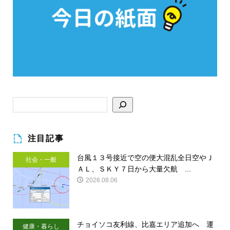
注目記事
台風１３号接近で空の便大混乱全日空やＪ
社会・一般
ＡＬ、ＳＫＹ７日から大量欠航 ...
2026.08.06
チョイソコ友利線、比嘉エリア追加へ 運
健康・暮らし