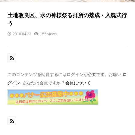
土地改良区、水の神様祭る拝所の落成・入魂式行
う
2010.04.23
155 views
このコンテンツを閲覧するにはログインが必要です。お願い
ロ
グイン
. あなたは会員ですか ?
会員について