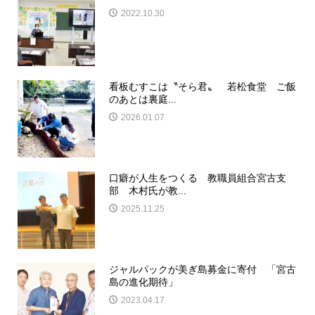
2022.10.30
看板むすこは〝そら君〟 若松食堂 ご飯
のあとは裏庭...
2026.01.07
口癖が人生をつくる 教職員組合宮古支
部 木村氏が教...
2025.11.25
ジャルパックが美ぎ島募金に寄付 「宮古
島の進化期待」
2023.04.17