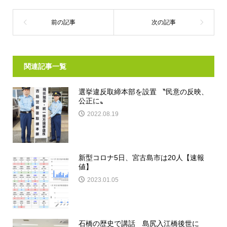
関連記事一覧
選挙違反取締本部を設置 〝民意の反映、
公正に〟
2022.08.19
新型コロナ5日、宮古島市は20人【速報
値】
2023.01.05
石橋の歴史で講話 島尻入江橋後世に