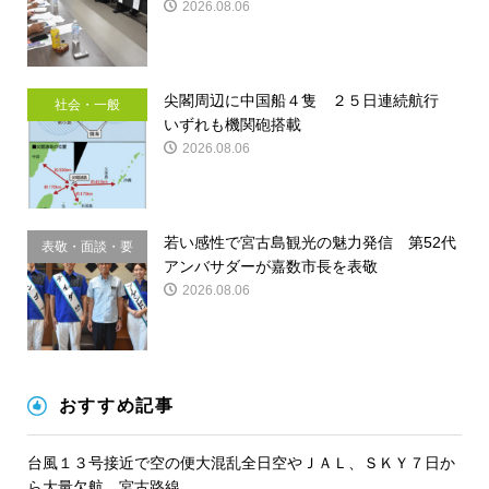
2026.08.06
尖閣周辺に中国船４隻 ２５日連続航行
社会・一般
いずれも機関砲搭載
2026.08.06
若い感性で宮古島観光の魅力発信 第52代
表敬・面談・要
アンバサダーが嘉数市長を表敬
請
2026.08.06
おすすめ記事
台風１３号接近で空の便大混乱全日空やＪＡＬ、ＳＫＹ７日か
ら大量欠航 宮古路線...