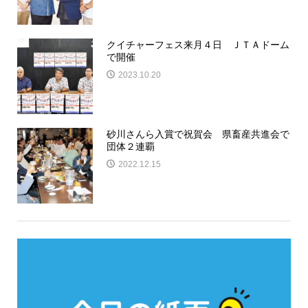
クイチャーフェス来月４日 ＪＴＡドーム
で開催
2023.10.20
砂川さんら入賞で祝賀会 県畜産共進会で
団体２連覇
2022.12.15