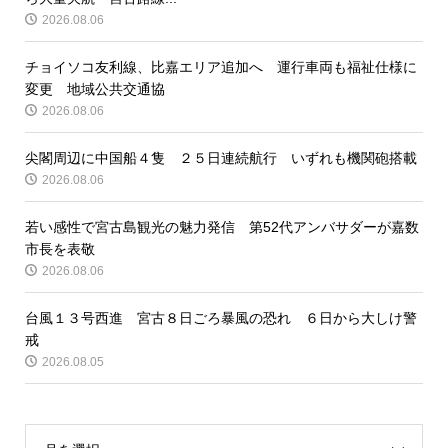
2026.08.06
チョイソコ友利線、比嘉エリア追加へ 運行車両も福祉仕様に
変更 地域公共交通協
2026.08.06
尖閣周辺に中国船４隻 ２５日連続航行 いずれも機関砲搭載
2026.08.06
若い感性で宮古島観光の魅力発信 第52代アンバサダーが嘉数
市長を表敬
2026.08.06
台風１３号西進 宮古８日ごろ暴風の恐れ ６日から大しけ警
戒
2026.08.05