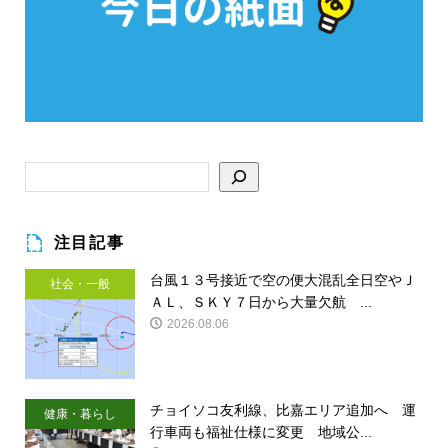
注目記事
台風１３号接近で空の便大混乱全日空やＪ
社会・一般
ＡＬ、ＳＫＹ７日から大量欠航 ...
2026.08.06
チョイソコ友利線、比嘉エリア追加へ 運
健康・暮らし
行車両も福祉仕様に変更 地域公...