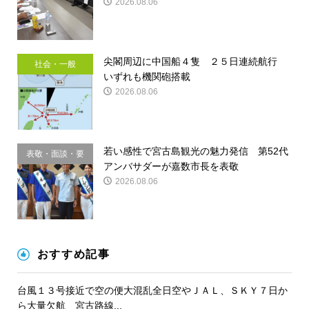
2026.08.06
尖閣周辺に中国船４隻 ２５日連続航行
社会・一般
いずれも機関砲搭載
2026.08.06
若い感性で宮古島観光の魅力発信 第52代
表敬・面談・要
アンバサダーが嘉数市長を表敬
請
2026.08.06
おすすめ記事
台風１３号接近で空の便大混乱全日空やＪＡＬ、ＳＫＹ７日か
ら大量欠航 宮古路線...