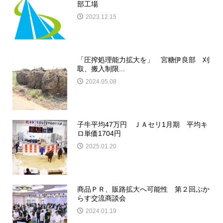
部工場
2023.12.15
「圧搾処理能力拡大を」 宮糖伊良部 刈
取、搬入制限...
2024.05.08
子牛平均47万円 ＪＡセリ1月期 平均キ
ロ単価1704円
2025.01.20
商品ＰＲ、販路拡大へ可能性 第２回ぷか
らす交流商談会
2024.01.19