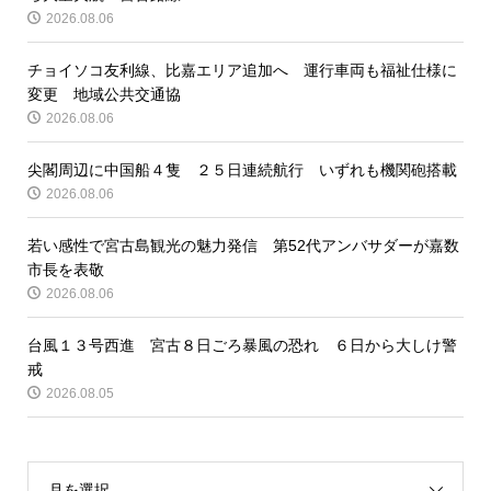
2026.08.06
チョイソコ友利線、比嘉エリア追加へ 運行車両も福祉仕様に
変更 地域公共交通協
2026.08.06
尖閣周辺に中国船４隻 ２５日連続航行 いずれも機関砲搭載
2026.08.06
若い感性で宮古島観光の魅力発信 第52代アンバサダーが嘉数
市長を表敬
2026.08.06
台風１３号西進 宮古８日ごろ暴風の恐れ ６日から大しけ警
戒
2026.08.05
月を選択