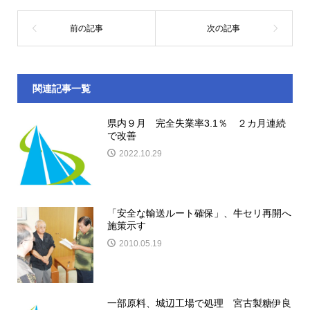
関連記事一覧
県内９月 完全失業率3.1％ ２カ月連続
で改善
2022.10.29
「安全な輸送ルート確保」、牛セリ再開へ
施策示す
2010.05.19
一部原料、城辺工場で処理 宮古製糖伊良