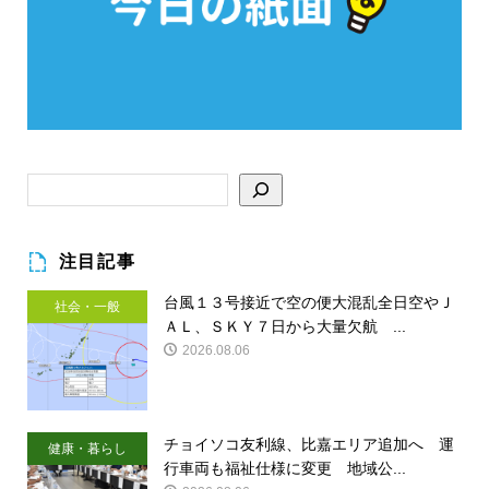
注目記事
台風１３号接近で空の便大混乱全日空やＪ
社会・一般
ＡＬ、ＳＫＹ７日から大量欠航 ...
2026.08.06
チョイソコ友利線、比嘉エリア追加へ 運
健康・暮らし
行車両も福祉仕様に変更 地域公...