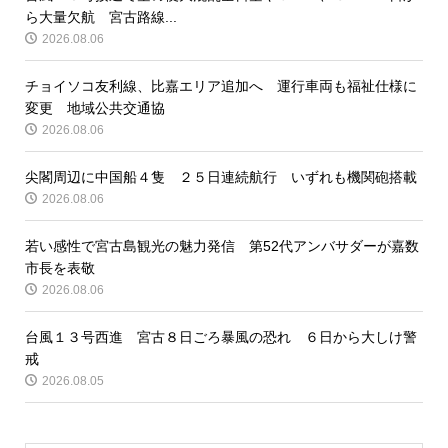
ら大量欠航 宮古路線...
2026.08.06
チョイソコ友利線、比嘉エリア追加へ 運行車両も福祉仕様に
変更 地域公共交通協
2026.08.06
尖閣周辺に中国船４隻 ２５日連続航行 いずれも機関砲搭載
2026.08.06
若い感性で宮古島観光の魅力発信 第52代アンバサダーが嘉数
市長を表敬
2026.08.06
台風１３号西進 宮古８日ごろ暴風の恐れ ６日から大しけ警
戒
2026.08.05