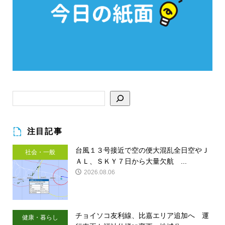
注目記事
台風１３号接近で空の便大混乱全日空やＪ
社会・一般
ＡＬ、ＳＫＹ７日から大量欠航 ...
2026.08.06
チョイソコ友利線、比嘉エリア追加へ 運
健康・暮らし