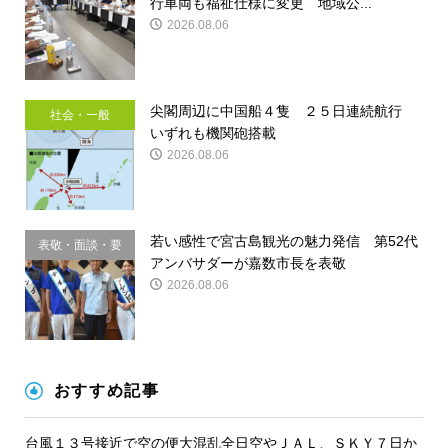
行車両も福祉仕様に変更 地域公...
2026.08.06
尖閣周辺に中国船４隻 ２５日連続航行
社会・一般
いずれも機関砲搭載
2026.08.06
若い感性で宮古島観光の魅力発信 第52代
表敬・面談・要
アンバサダーが嘉数市長を表敬
請
2026.08.06
おすすめ記事
台風１３号接近で空の便大混乱全日空やＪＡＬ、ＳＫＹ７日か