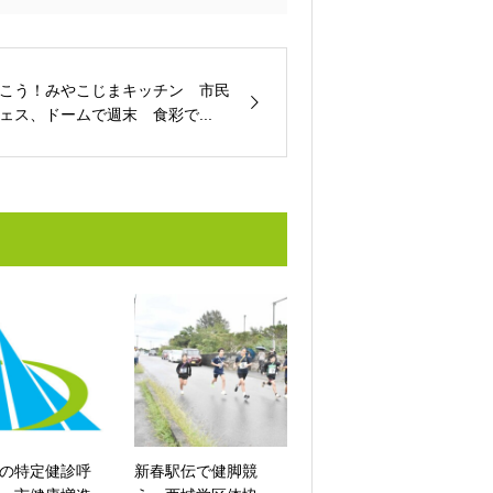
こう！みやこじまキッチン 市民
ェス、ドームで週末 食彩で...
の特定健診呼
新春駅伝で健脚競