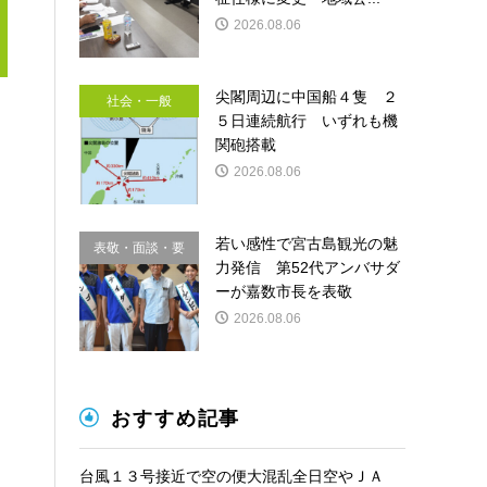
2026.08.06
尖閣周辺に中国船４隻 ２
社会・一般
５日連続航行 いずれも機
関砲搭載
2026.08.06
若い感性で宮古島観光の魅
表敬・面談・要
力発信 第52代アンバサダ
請
ーが嘉数市長を表敬
2026.08.06
おすすめ記事
台風１３号接近で空の便大混乱全日空やＪＡ