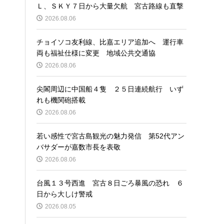
Ｌ、ＳＫＹ７日から大量欠航 宮古路線も直撃
2026.08.06
チョイソコ友利線、比嘉エリア追加へ 運行車
両も福祉仕様に変更 地域公共交通協
2026.08.06
尖閣周辺に中国船４隻 ２５日連続航行 いず
れも機関砲搭載
2026.08.06
若い感性で宮古島観光の魅力発信 第52代アン
バサダーが嘉数市長を表敬
2026.08.06
台風１３号西進 宮古８日ごろ暴風の恐れ ６
日から大しけ警戒
2026.08.05