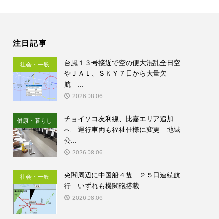
注目記事
台風１３号接近で空の便大混乱全日空
社会・一般
やＪＡＬ、ＳＫＹ７日から大量欠
航 ...
2026.08.06
チョイソコ友利線、比嘉エリア追加
健康・暮らし
へ 運行車両も福祉仕様に変更 地域
公...
2026.08.06
尖閣周辺に中国船４隻 ２５日連続航
社会・一般
行 いずれも機関砲搭載
2026.08.06