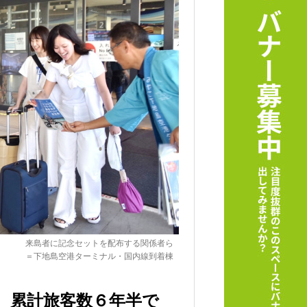
来島者に記念セットを配布する関係者ら
＝下地島空港ターミナル・国内線到着棟
 累計旅客数６年半で