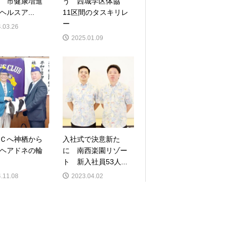
 市健康増進
う 西城学区体協
ヘルスア...
11区間のタスキリレ
ー
.03.26
2025.01.09
Ｃへ神栖から
入社式で決意新た
ヘアドネの輪
に 南西楽園リゾー
ト 新入社員53人...
.11.08
2023.04.02