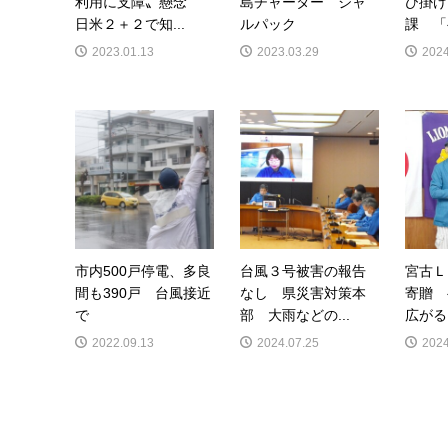
利用に支障〟懸念
島チャーター ジャ
び掛け
日米２＋２で知...
ルパック
課 「
2023.01.13
2023.03.29
2024
市内500戸停電、多良
台風３号被害の報告
宮古Ｌ
間も390戸 台風接近
なし 県災害対策本
寄贈 
で
部 大雨などの...
広がる
2022.09.13
2024.07.25
2024