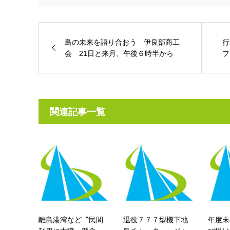
島の未来を語り合おう 伊良部商工
行
会 21日と来月、午後６時半から
フ
関連記事一覧
離島港湾など〝民間
退役７７７型機下地
年度末