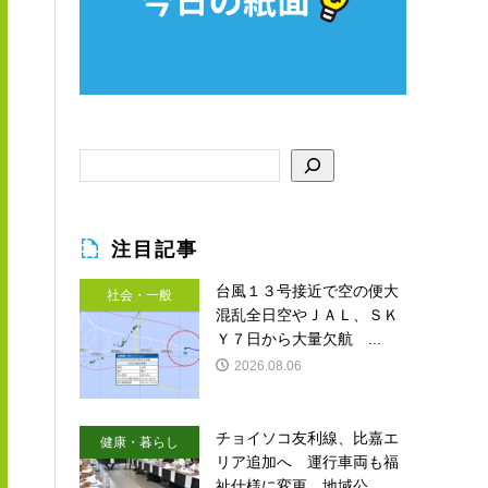
注目記事
台風１３号接近で空の便大
社会・一般
混乱全日空やＪＡＬ、ＳＫ
Ｙ７日から大量欠航 ...
2026.08.06
チョイソコ友利線、比嘉エ
健康・暮らし
リア追加へ 運行車両も福
祉仕様に変更 地域公...