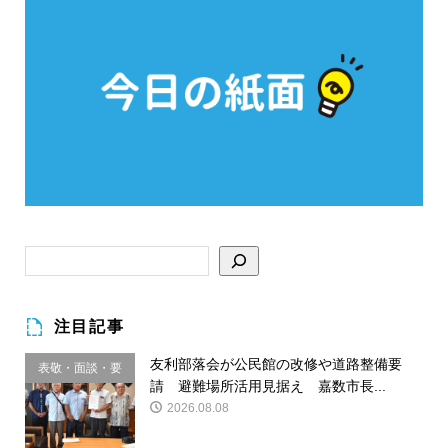
注目記事
友利部落会が公民館の改修や道路整備要
表敬・面談・要
請 避難場所活用見据え 嘉数市長...
請
2026.08.08