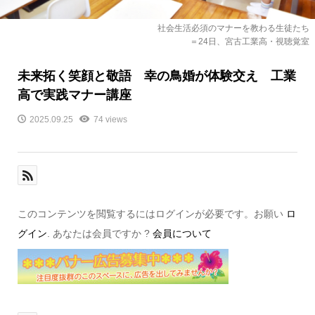
社会生活必須のマナーを教わる生徒たち
＝24日、宮古工業高・視聴覚室
未来拓く笑顔と敬語 幸の鳥婚が体験交え 工業
高で実践マナー講座
2025.09.25
74 views
このコンテンツを閲覧するにはログインが必要です。お願い
ロ
グイン
. あなたは会員ですか ?
会員について