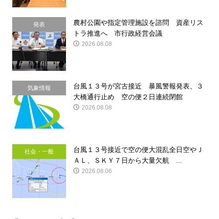
農村公園や指定管理施設を諮問 資産リス
発表
トラ推進へ 市行政経営会議
2026.08.08
台風１３号が宮古接近 暴風警報発表、３
気象情報
大橋通行止め 空の便２日連続閉館
2026.08.08
台風１３号接近で空の便大混乱全日空やＪ
社会・一般
ＡＬ、ＳＫＹ７日から大量欠航 ...
2026.08.06