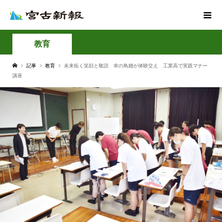
教育
記事
教育
未来拓く笑顔と敬語 幸の鳥婚が体験交え 工業高で実践マナー
講座