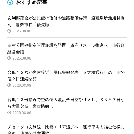
おすすめ記事
友利部落会が公民館の改修や道路整備要請 避難場所活用見据
え 嘉数市長「優先順...
2026.08.08
農村公園や指定管理施設を諮問 資産リストラ推進へ 市行政
経営会議
2026.08.08
台風１３号が宮古接近 暴風警報発表、３大橋通行止め 空の
便２日連続閉館
2026.08.08
台風１３号接近で空の便大混乱全日空やＪＡＬ、ＳＫＹ７日か
ら大量欠航 宮古路線...
2026.08.06
チョイソコ友利線、比嘉エリア追加へ 運行車両も福祉仕様に
変更 地域公共交通協