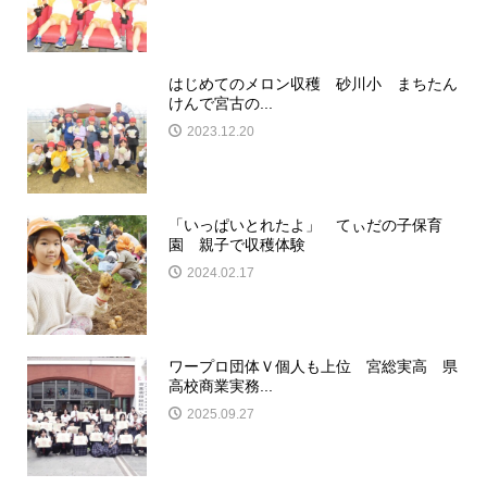
はじめてのメロン収穫 砂川小 まちたん
けんで宮古の...
2023.12.20
「いっぱいとれたよ」 てぃだの子保育
園 親子で収穫体験
2024.02.17
ワープロ団体Ｖ個人も上位 宮総実高 県
高校商業実務...
2025.09.27