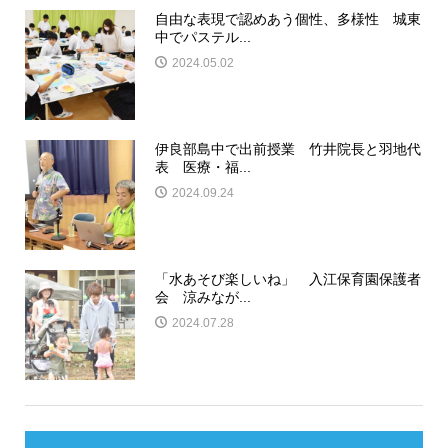
自由な表現で認めあう個性、多様性 城東
中でパステル...
2024.05.02
伊良部島中で出前授業 竹井院長と羽地代
表 医療・福...
2024.09.24
「水あそび楽しいね」 入江保育園保護者
会 涼みなが...
2024.07.28