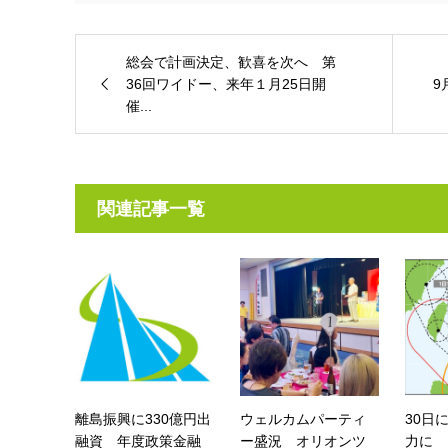
総会で計画決定、歓喜を次へ 第
36回ワイドー、来年１月25日開
9
催...
関連記事一覧
離島振興に330億円出
ウェルカムパーティ
30日
融資 年度政策金融
ー盛況 オリオンツ
力に 