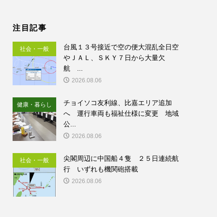
注目記事
台風１３号接近で空の便大混乱全日空
社会・一般
やＪＡＬ、ＳＫＹ７日から大量欠
航 ...
2026.08.06
チョイソコ友利線、比嘉エリア追加
健康・暮らし
へ 運行車両も福祉仕様に変更 地域
公...
2026.08.06
尖閣周辺に中国船４隻 ２５日連続航
社会・一般
行 いずれも機関砲搭載
2026.08.06