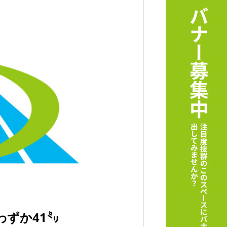
ずか41㍉