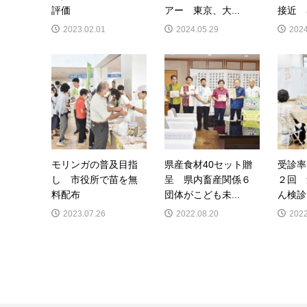
評価
アー 東京、大...
接近 
2023.02.01
2024.05.29
2024
モリンガの普及目指
県産食材40セット贈
受診率
し 市役所で苗を無
呈 県内畜産関係６
２回 
料配布
団体がこども未...
ん検診
2023.07.26
2022.08.20
2022