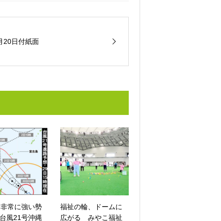
月20日付紙面
に非常に強い勢
福祉の輪、ドームに
台風21号沖縄
広がる みやこ福祉