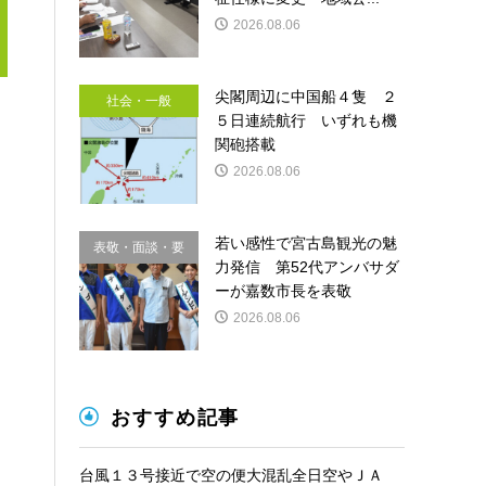
2026.08.06
尖閣周辺に中国船４隻 ２
社会・一般
５日連続航行 いずれも機
関砲搭載
2026.08.06
若い感性で宮古島観光の魅
表敬・面談・要
力発信 第52代アンバサダ
請
ーが嘉数市長を表敬
2026.08.06
おすすめ記事
台風１３号接近で空の便大混乱全日空やＪＡ