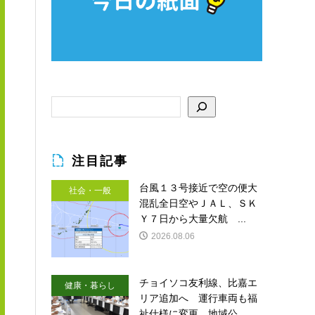
注目記事
台風１３号接近で空の便大
社会・一般
混乱全日空やＪＡＬ、ＳＫ
Ｙ７日から大量欠航 ...
2026.08.06
チョイソコ友利線、比嘉エ
健康・暮らし
リア追加へ 運行車両も福
祉仕様に変更 地域公...