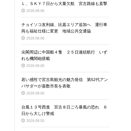
Ｌ、ＳＫＹ７日から大量欠航 宮古路線も直撃
2026.08.06
チョイソコ友利線、比嘉エリア追加へ 運行車
両も福祉仕様に変更 地域公共交通協
2026.08.06
尖閣周辺に中国船４隻 ２５日連続航行 いず
れも機関砲搭載
2026.08.06
若い感性で宮古島観光の魅力発信 第52代アン
バサダーが嘉数市長を表敬
2026.08.06
台風１３号西進 宮古８日ごろ暴風の恐れ ６
日から大しけ警戒
2026.08.05