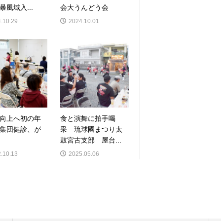
暴風域入...
会大うんどう会
.10.29
2024.10.01
向上へ初の年
食と演舞に拍手喝
集団健診、が
采 琉球國まつり太
鼓宮古支部 屋台...
.10.13
2025.05.06