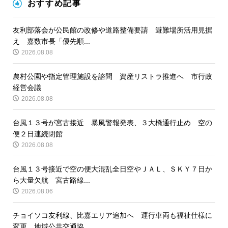
おすすめ記事
友利部落会が公民館の改修や道路整備要請 避難場所活用見据
え 嘉数市長「優先順...
2026.08.08
農村公園や指定管理施設を諮問 資産リストラ推進へ 市行政
経営会議
2026.08.08
台風１３号が宮古接近 暴風警報発表、３大橋通行止め 空の
便２日連続閉館
2026.08.08
台風１３号接近で空の便大混乱全日空やＪＡＬ、ＳＫＹ７日か
ら大量欠航 宮古路線...
2026.08.06
チョイソコ友利線、比嘉エリア追加へ 運行車両も福祉仕様に
変更 地域公共交通協