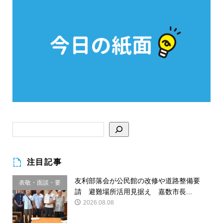
注目記事
友利部落会が公民館の改修や道路整備要
表敬・面談・要
請 避難場所活用見据え 嘉数市長...
請
2026.08.08