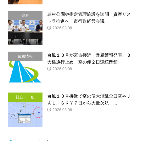
農村公園や指定管理施設を諮問 資産リス
発表
トラ推進へ 市行政経営会議
2026.08.08
台風１３号が宮古接近 暴風警報発表、３
気象情報
大橋通行止め 空の便２日連続閉館
2026.08.08
台風１３号接近で空の便大混乱全日空やＪ
社会・一般
ＡＬ、ＳＫＹ７日から大量欠航 ...
2026.08.06