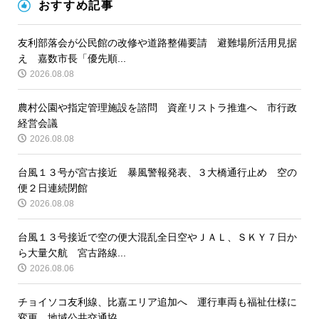
おすすめ記事
友利部落会が公民館の改修や道路整備要請 避難場所活用見据
え 嘉数市長「優先順...
2026.08.08
農村公園や指定管理施設を諮問 資産リストラ推進へ 市行政
経営会議
2026.08.08
台風１３号が宮古接近 暴風警報発表、３大橋通行止め 空の
便２日連続閉館
2026.08.08
台風１３号接近で空の便大混乱全日空やＪＡＬ、ＳＫＹ７日か
ら大量欠航 宮古路線...
2026.08.06
チョイソコ友利線、比嘉エリア追加へ 運行車両も福祉仕様に
変更 地域公共交通協