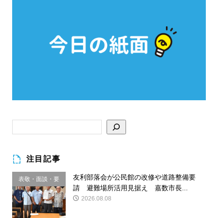
注目記事
友利部落会が公民館の改修や道路整備要
表敬・面談・要
請 避難場所活用見据え 嘉数市長...
請
2026.08.08