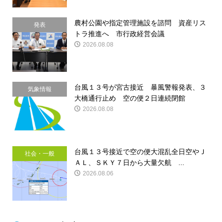
農村公園や指定管理施設を諮問 資産リス
発表
トラ推進へ 市行政経営会議
2026.08.08
台風１３号が宮古接近 暴風警報発表、３
気象情報
大橋通行止め 空の便２日連続閉館
2026.08.08
台風１３号接近で空の便大混乱全日空やＪ
社会・一般
ＡＬ、ＳＫＹ７日から大量欠航 ...
2026.08.06