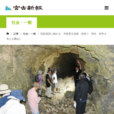
社会・一般
記事
社会・一般
戦跡遺跡に触れる 市教委主催壕・碑巡り 歴史、戦争を
考える機会に