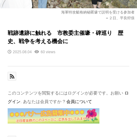
海軍特攻艇格納秘匿壕で説明を受ける参加者
＝２日、平良狩俣
戦跡遺跡に触れる 市教委主催壕・碑巡り 歴
史、戦争を考える機会に
2025.08.04
60 views
このコンテンツを閲覧するにはログインが必要です。お願い
ロ
グイン
. あなたは会員ですか ?
会員について