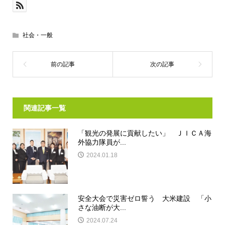
社会・一般
関連記事一覧
「観光の発展に貢献したい」 ＪＩＣＡ海
外協力隊員が...
2024.01.18
安全大会で災害ゼロ誓う 大米建設 「小
さな油断が大...
2024.07.24