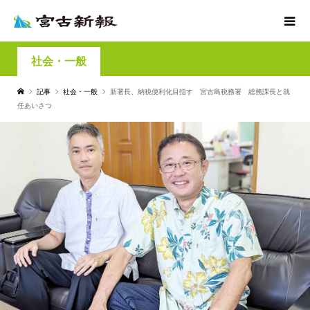
社会・一般
記事
社会・一般
新署長、納税便利化目指す 宮古島税務署 総務課長と就
任あいさつ