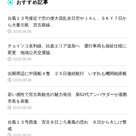
おすすめ記事
台風１３号接近で空の便大混乱全日空やＪＡＬ、ＳＫＹ７日か
ら大量欠航 宮古路線...
2026.08.06
チョイソコ友利線、比嘉エリア追加へ 運行車両も福祉仕様に
変更 地域公共交通協
2026.08.06
尖閣周辺に中国船４隻 ２５日連続航行 いずれも機関砲搭載
2026.08.06
若い感性で宮古島観光の魅力発信 第52代アンバサダーが嘉数
市長を表敬
2026.08.06
台風１３号西進 宮古８日ごろ暴風の恐れ ６日から大しけ警
戒
2026.08.05