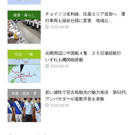
チョイソコ友利線、比嘉エリア追加へ 運
健康・暮らし
行車両も福祉仕様に変更 地域公...
2026.08.06
尖閣周辺に中国船４隻 ２５日連続航行
社会・一般
いずれも機関砲搭載
2026.08.06
若い感性で宮古島観光の魅力発信 第52代
表敬・面談・要
アンバサダーが嘉数市長を表敬
請
2026.08.06