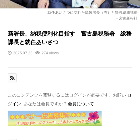
就任あいさつに訪れた島袋署長（右）と野波総務課長
＝宮古新報社
新署長、納税便利化目指す 宮古島税務署 総務
課長と就任あいさつ
2025.07.23
274 views
このコンテンツを閲覧するにはログインが必要です。お願い
ロ
グイン
. あなたは会員ですか ?
会員について