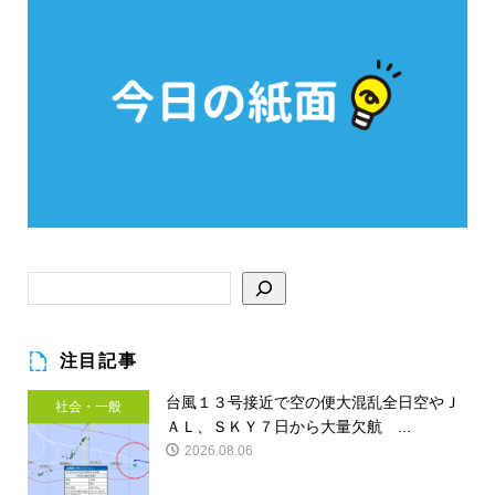
注目記事
台風１３号接近で空の便大混乱全日空やＪ
社会・一般
ＡＬ、ＳＫＹ７日から大量欠航 ...
2026.08.06