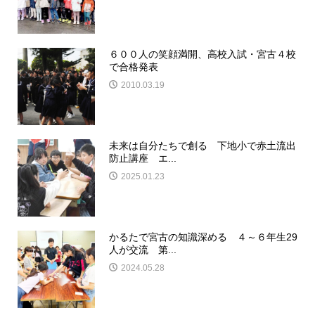
６００人の笑顔満開、高校入試・宮古４校
で合格発表
2010.03.19
未来は自分たちで創る 下地小で赤土流出
防止講座 エ...
2025.01.23
かるたで宮古の知識深める ４～６年生29
人が交流 第...
2024.05.28