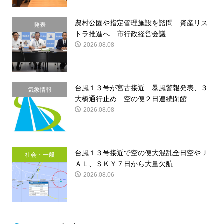
農村公園や指定管理施設を諮問 資産リス
発表
トラ推進へ 市行政経営会議
2026.08.08
台風１３号が宮古接近 暴風警報発表、３
気象情報
大橋通行止め 空の便２日連続閉館
2026.08.08
台風１３号接近で空の便大混乱全日空やＪ
社会・一般
ＡＬ、ＳＫＹ７日から大量欠航 ...
2026.08.06