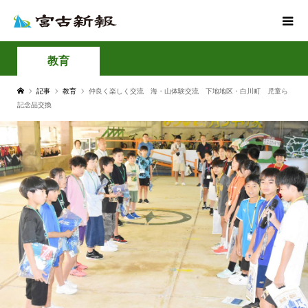
教育
記事
教育
仲良く楽しく交流 海・山体験交流 下地地区・白川町 児童ら
記念品交換