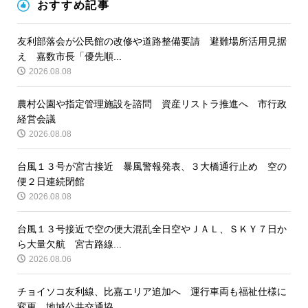
おすすめ記事
友利部落会が公民館の改修や道路整備要請 避難場所活用見据
え 嘉数市長「優先順...
2026.08.08
農村公園や指定管理施設を諮問 資産リストラ推進へ 市行政
経営会議
2026.08.08
台風１３号が宮古接近 暴風警報発表、３大橋通行止め 空の
便２日連続閉館
2026.08.08
台風１３号接近で空の便大混乱全日空やＪＡＬ、ＳＫＹ７日か
ら大量欠航 宮古路線...
2026.08.06
チョイソコ友利線、比嘉エリア追加へ 運行車両も福祉仕様に
変更 地域公共交通協