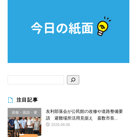
注目記事
友利部落会が公民館の改修や道路整備要
表敬・面談・要
請 避難場所活用見据え 嘉数市長...
請
2026.08.08