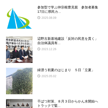
参加型で学ぶ仲宗根豊見親 参加者募集
17日に県民カ...
2025.08.09
辺野古新基地建設「反対の民意を貫く」
自治体議員有...
2023.12.26
緑漂う初夏のはじまり ５日「立夏」
2025.05.02
干ばつ対策、８月３日からかん水開始へ
トラックで緊...