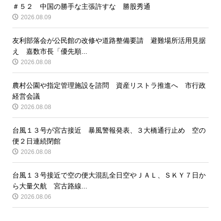
＃５２ 中国の勝手な主張許すな 勝股秀通
2026.08.09
友利部落会が公民館の改修や道路整備要請 避難場所活用見据
え 嘉数市長「優先順...
2026.08.08
農村公園や指定管理施設を諮問 資産リストラ推進へ 市行政
経営会議
2026.08.08
台風１３号が宮古接近 暴風警報発表、３大橋通行止め 空の
便２日連続閉館
2026.08.08
台風１３号接近で空の便大混乱全日空やＪＡＬ、ＳＫＹ７日か
ら大量欠航 宮古路線...
2026.08.06