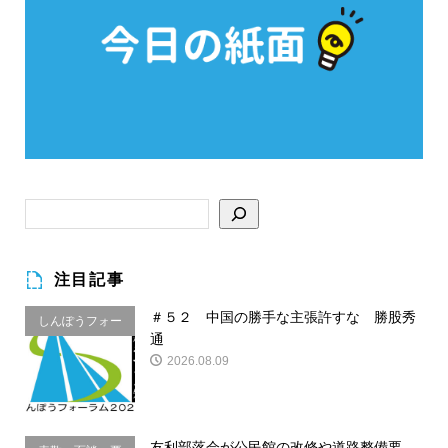
注目記事
＃５２ 中国の勝手な主張許すな 勝股秀
しんぽうフォー
通
ラム
2026.08.09
友利部落会が公民館の改修や道路整備要