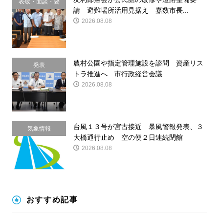
表敬・面談・要
請 避難場所活用見据え 嘉数市長...
請
2026.08.08
農村公園や指定管理施設を諮問 資産リス
発表
トラ推進へ 市行政経営会議
2026.08.08
台風１３号が宮古接近 暴風警報発表、３
気象情報
大橋通行止め 空の便２日連続閉館
2026.08.08
おすすめ記事