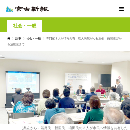
社会・一般
記事
社会・一般
専門家３人が情報共有 琉大病院がんセ主催 病院選びか
ら治療法まで
（奥左から）若尾氏、新里氏、増田氏の３人が市民へ情報を共有した