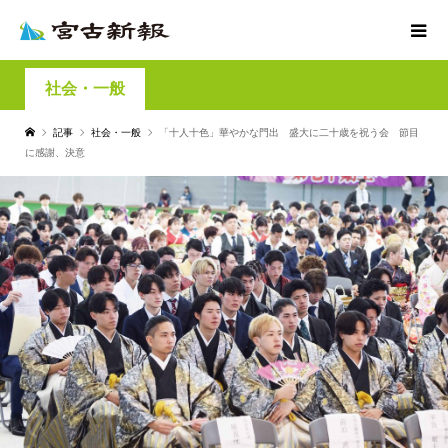
社会・一般
記事
社会・一般
「十人十色」華やかな門出 盛大に二十歳を祝う会 節目
に感謝、決意