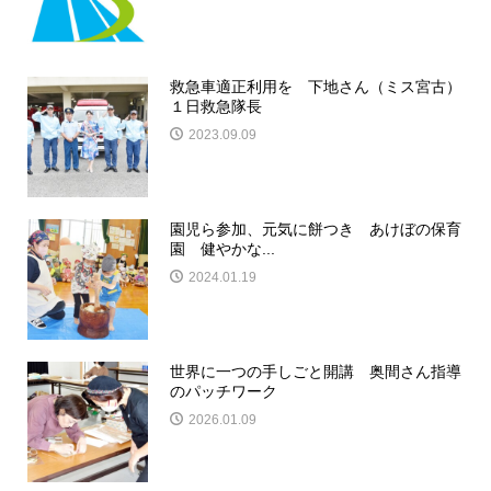
救急車適正利用を 下地さん（ミス宮古）
１日救急隊長
2023.09.09
園児ら参加、元気に餅つき あけぼの保育
園 健やかな...
2024.01.19
世界に一つの手しごと開講 奥間さん指導
のパッチワーク
2026.01.09