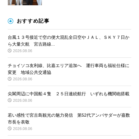
おすすめ記事
台風１３号接近で空の便大混乱全日空やＪＡＬ、ＳＫＹ７日か
ら大量欠航 宮古路線...
2026.08.06
チョイソコ友利線、比嘉エリア追加へ 運行車両も福祉仕様に
変更 地域公共交通協
2026.08.06
尖閣周辺に中国船４隻 ２５日連続航行 いずれも機関砲搭載
2026.08.06
若い感性で宮古島観光の魅力発信 第52代アンバサダーが嘉数
市長を表敬
2026.08.06