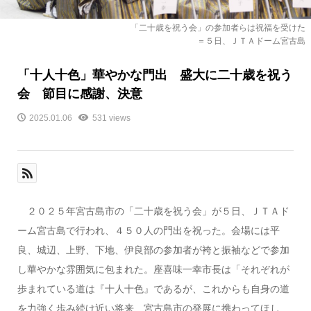
「二十歳を祝う会」の参加者らは祝福を受けた
＝５日、ＪＴＡドーム宮古島
「十人十色」華やかな門出 盛大に二十歳を祝う
会 節目に感謝、決意
2025.01.06
531 views
２０２５年宮古島市の「二十歳を祝う会」が５日、ＪＴＡド
ーム宮古島で行われ、４５０人の門出を祝った。会場には平
良、城辺、上野、下地、伊良部の参加者が袴と振袖などで参加
し華やかな雰囲気に包まれた。座喜味一幸市長は「それぞれが
歩まれている道は『十人十色』であるが、これからも自身の道
を力強く歩み続け近い将来、宮古島市の発展に携わってほし