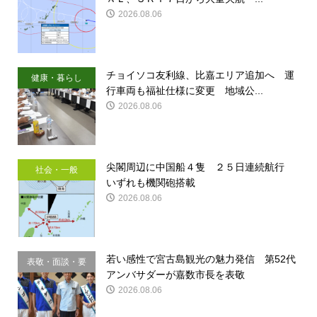
2026.08.06
チョイソコ友利線、比嘉エリア追加へ 運
健康・暮らし
行車両も福祉仕様に変更 地域公...
2026.08.06
尖閣周辺に中国船４隻 ２５日連続航行
社会・一般
いずれも機関砲搭載
2026.08.06
若い感性で宮古島観光の魅力発信 第52代
表敬・面談・要
アンバサダーが嘉数市長を表敬
請
2026.08.06