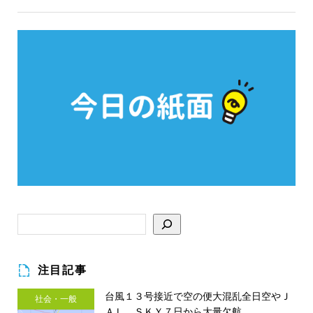
注目記事
台風１３号接近で空の便大混乱全日空やＪ
社会・一般
ＡＬ、ＳＫＹ７日から大量欠航 ...