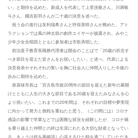
い」と期待を込めた。新成人を代表して上里洸敬さん、川満敬
斗さん、國吉彩羽さんが二十歳の決意を述べた。
祝う会の進行は友利瑞希さんと狩俣美咲さんが務めた。アト
ラクションでは風の神太鼓の創作エイサーが披露され、みやこ
少年少女合唱団とともに参加者は市歌斉唱した。
前泊直子教育長職務代理者は開会のことばで「20歳の祈念す
べき節目を迎えた皆さんをお祝いしたい」と述べ、代表による
決意発表やそれぞれの誓いを胸に社会人に仲間入りした今後の
歩みに期待を込めた。
座喜味市長は「宮古島市政20周年の節目を迎えた新年の幕開
けとともに人生の大きな節目である20歳を迎えたみなさんを心
より祝いたい。これまでの20年間は、それぞれの目標や夢実現
に向かって努力と挑戦を重ねたと思う。（この間には）コロナ
感染の影響で学業などでは困難な状況を経験したが、コロナ禍
を乗り越えた仲間との絆は生涯にわたる大切な財産となってい
る。きょうは絆を再確認し心温まるひと時を過ごしていただき