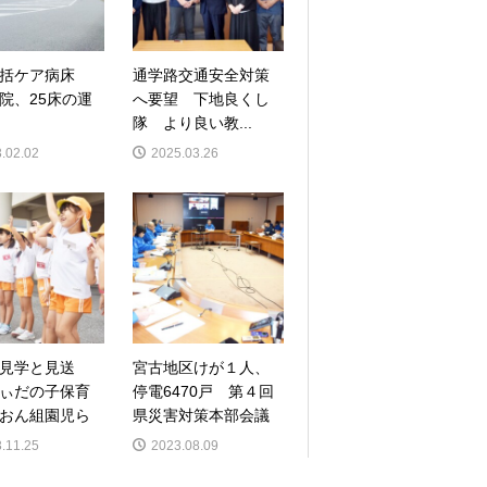
包括ケア病床
通学路交通安全対策
院、25床の運
へ要望 下地良くし
隊 より良い教...
.02.02
2025.03.26
見学と見送
宮古地区けが１人、
ぃだの子保育
停電6470戸 第４回
おん組園児ら
県災害対策本部会議
.11.25
2023.08.09