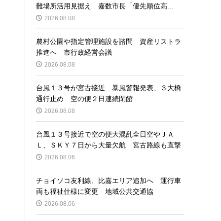
難場所活用見据え 嘉数市長「優先順位高...
2026.08.08
農村公園や指定管理施設を諮問 資産リストラ
推進へ 市行政経営会議
2026.08.08
台風１３号が宮古接近 暴風警報発表、３大橋
通行止め 空の便２日連続閉館
2026.08.08
台風１３号接近で空の便大混乱全日空やＪＡ
Ｌ、ＳＫＹ７日から大量欠航 宮古路線も直撃
2026.08.06
チョイソコ友利線、比嘉エリア追加へ 運行車
両も福祉仕様に変更 地域公共交通協
2026.08.06