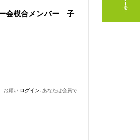
ー会模合メンバー 子
。お願い
ログイン
. あなたは会員で