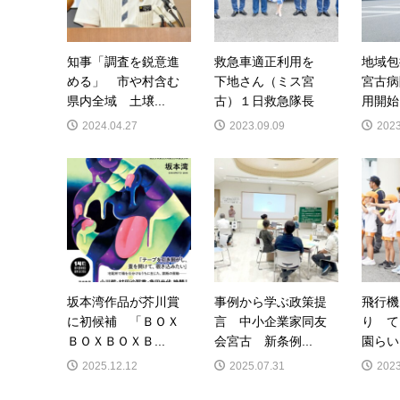
知事「調査を鋭意進
救急車適正利用を
地域
める」 市や村含む
下地さん（ミス宮
宮古病
県内全域 土壌...
古）１日救急隊長
用開始
2024.04.27
2023.09.09
2023
坂本湾作品が芥川賞
事例から学ぶ政策提
飛行機
に初候補 「ＢＯＸ
言 中小企業家同友
り て
ＢＯＸＢＯＸＢ...
会宮古 新条例...
園らい
2025.12.12
2025.07.31
2023