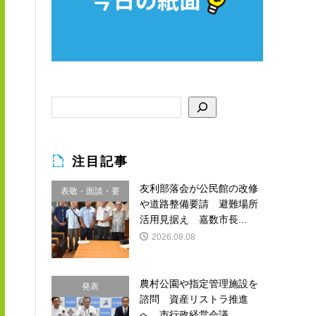
注目記事
友利部落会が公民館の改修
表敬・面談・要
や道路整備要請 避難場所
請
活用見据え 嘉数市長...
2026.08.08
農村公園や指定管理施設を
発表
諮問 資産リストラ推進
へ 市行政経営会議