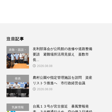
注目記事
友利部落会が公民館の改修や道路整備
表敬・面談・
要請 避難場所活用見据え 嘉数市
要請
長...
2026.08.08
農村公園や指定管理施設を諮問 資産
発表
リストラ推進へ 市行政経営会議
2026.08.08
台風１３号が宮古接近 暴風警報発
気象情報
表、３大橋通行止め 空の便２日連続