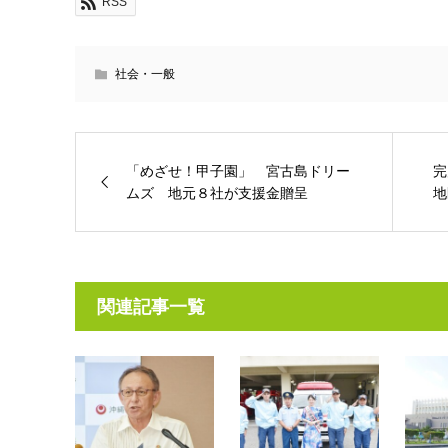
RSS
社会・一般
「めざせ！甲子園」 宮古島ドリー
完
ムズ 地元８社が支援金贈呈
地
関連記事一覧