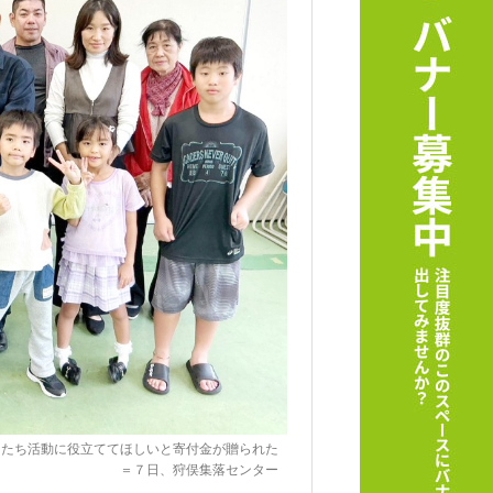
もたち活動に役立ててほしいと寄付金が贈られた
＝７日、狩俣集落センター