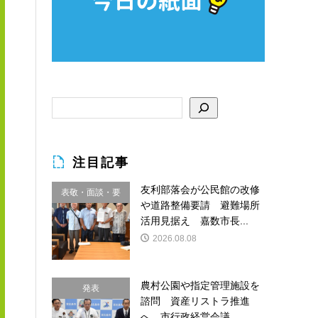
注目記事
友利部落会が公民館の改修
表敬・面談・要
や道路整備要請 避難場所
請
活用見据え 嘉数市長...
2026.08.08
農村公園や指定管理施設を
発表
諮問 資産リストラ推進
へ 市行政経営会議