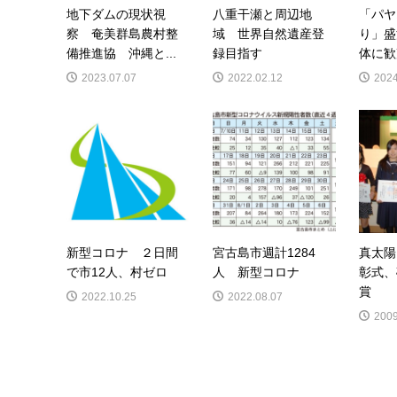
地下ダムの現状視
八重干瀬と周辺地
「パヤ
察 奄美群島農村整
域 世界自然遺産登
り」盛
備推進協 沖縄と...
録目指す
体に歓
2023.07.07
2022.02.12
2024
新型コロナ ２日間
宮古島市週計1284
真太陽
で市12人、村ゼロ
人 新型コロナ
彰式、
賞
2022.10.25
2022.08.07
2009