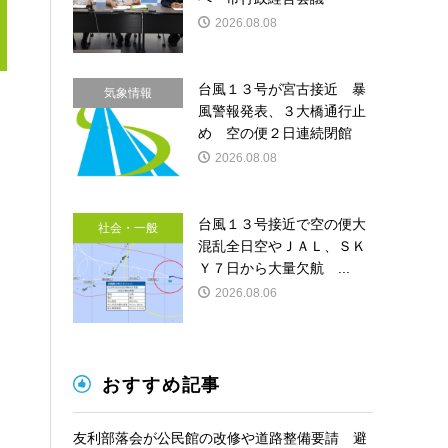
2026.08.08
台風１３号が宮古接近 暴
気象情報
風警報発表、３大橋通行止
め 空の便２日連続閉館
2026.08.08
台風１３号接近で空の便大
社会・一般
混乱全日空やＪＡＬ、ＳＫ
Ｙ７日から大量欠航 ...
2026.08.06
おすすめ記事
友利部落会が公民館の改修や道路整備要請 避