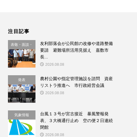
注目記事
友利部落会が公民館の改修や道路整備
表敬・面談・
要請 避難場所活用見据え 嘉数市
要請
長...
2026.08.08
農村公園や指定管理施設を諮問 資産
発表
リストラ推進へ 市行政経営会議
2026.08.08
台風１３号が宮古接近 暴風警報発
気象情報
表、３大橋通行止め 空の便２日連続
閉館
2026.08.08