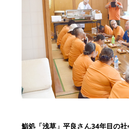
鮨処「浅草」平良さん34年目の