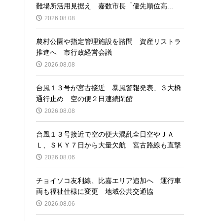
難場所活用見据え 嘉数市長「優先順位高...
2026.08.08
農村公園や指定管理施設を諮問 資産リストラ
推進へ 市行政経営会議
2026.08.08
台風１３号が宮古接近 暴風警報発表、３大橋
通行止め 空の便２日連続閉館
2026.08.08
台風１３号接近で空の便大混乱全日空やＪＡ
Ｌ、ＳＫＹ７日から大量欠航 宮古路線も直撃
2026.08.06
チョイソコ友利線、比嘉エリア追加へ 運行車
両も福祉仕様に変更 地域公共交通協
2026.08.06