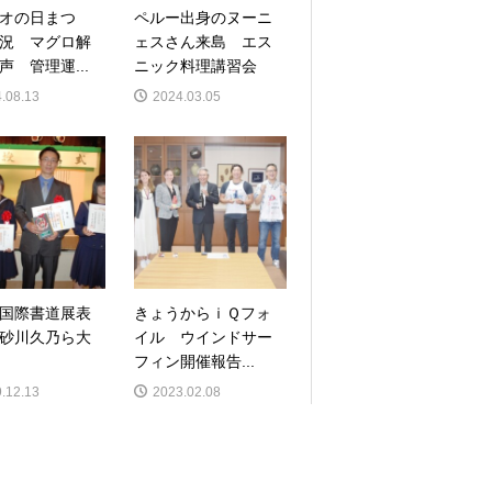
オの日まつ
ペルー出身のヌーニ
況 マグロ解
ェスさん来島 エス
声 管理運...
ニック料理講習会
.08.13
2024.03.05
国際書道展表
きょうからｉＱフォ
砂川久乃ら大
イル ウインドサー
フィン開催報告...
.12.13
2023.02.08