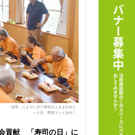
「浅草」によりにぎり寿司がふるまわれた
＝１日、野菜ランドみやこ
社会貢献 「寿司の日」に