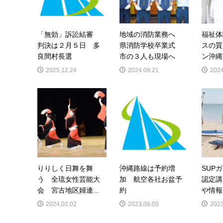
「無効」訴訟結審
地域の消防業務へ
福祉体
判決は２月５日 多
県消防学校卒業式
スの質
良間村長選
市の３人も現場へ
ン沖縄
2025.12.24
2024.09.21
2024
りりしく日舞を舞
沖縄路線は予約増
SUP
う 全琉女性芸能大
加 航空各社お盆予
認定講
会 宮古地区婦連...
約
や情報
2024.02.02
2023.08.05
2023