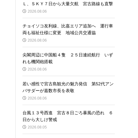
Ｌ、ＳＫＹ７日から大量欠航 宮古路線も直撃
2026.08.06
チョイソコ友利線、比嘉エリア追加へ 運行車
両も福祉仕様に変更 地域公共交通協
2026.08.06
尖閣周辺に中国船４隻 ２５日連続航行 いず
れも機関砲搭載
2026.08.06
若い感性で宮古島観光の魅力発信 第52代アン
バサダーが嘉数市長を表敬
2026.08.06
台風１３号西進 宮古８日ごろ暴風の恐れ ６
日から大しけ警戒
2026.08.05