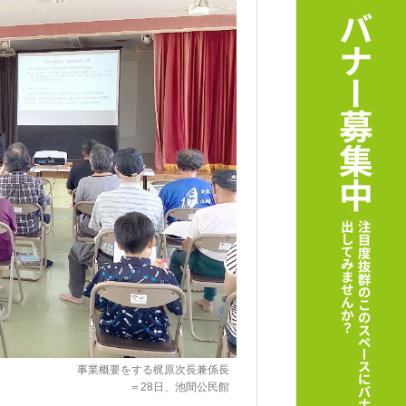
事業概要をする梶原次長兼係長
＝28日、池間公民館