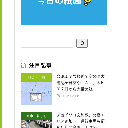
注目記事
台風１３号接近で空の便大
社会・一般
混乱全日空やＪＡＬ、ＳＫ
Ｙ７日から大量欠航 ...
2026.08.06
チョイソコ友利線、比嘉エ
健康・暮らし
リア追加へ 運行車両も福
祉仕様に変更 地域公...