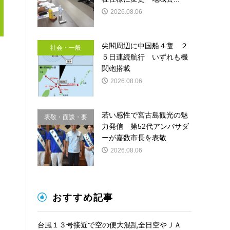
2026.08.06
尖閣周辺に中国船４隻 ２
社会・一般
５日連続航行 いずれも機
関砲搭載
2026.08.06
若い感性で宮古島観光の魅
表敬・面談・要
力発信 第52代アンバサダ
請
ーが嘉数市長を表敬
2026.08.06
おすすめ記事
台風１３号接近で空の便大混乱全日空やＪＡ