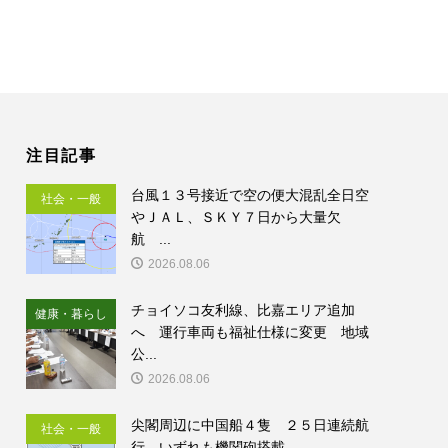
注目記事
台風１３号接近で空の便大混乱全日空
社会・一般
やＪＡＬ、ＳＫＹ７日から大量欠
航 ...
2026.08.06
チョイソコ友利線、比嘉エリア追加
健康・暮らし
へ 運行車両も福祉仕様に変更 地域
公...
2026.08.06
尖閣周辺に中国船４隻 ２５日連続航
社会・一般
行 いずれも機関砲搭載