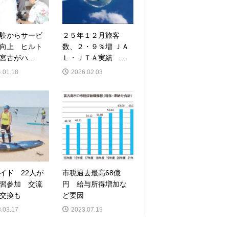
験からサービ
２５年１２月旅客
向上 ヒルト
数、２・９％増 ＪＡ
宮古がハ...
Ｌ・ＪＴＡ実績 ...
.01.18
2026.02.03
ガイド 22人が
市税過去最高68億
習参加 交流
円 給与所得増加な
交換も
ど要因
.03.17
2023.07.19