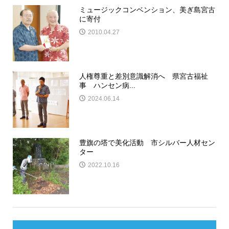
ミュージックコンベンション、美ぎ島宮古
に寄付
2010.04.27
人権尊重と差別意識解消へ 県宮古福祉
事 ハンセン病...
2024.06.14
豊旗の塔で美化活動 市シルバー人材セン
ター
2022.10.16