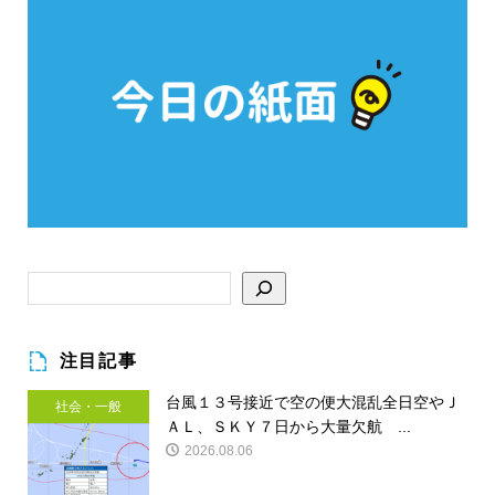
注目記事
台風１３号接近で空の便大混乱全日空やＪ
社会・一般
ＡＬ、ＳＫＹ７日から大量欠航 ...
2026.08.06