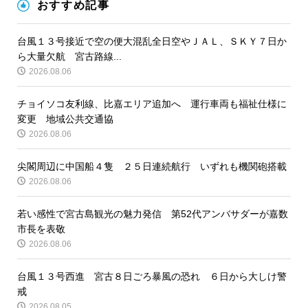
おすすめ記事
台風１３号接近で空の便大混乱全日空やＪＡＬ、ＳＫＹ７日か
ら大量欠航 宮古路線...
2026.08.06
チョイソコ友利線、比嘉エリア追加へ 運行車両も福祉仕様に
変更 地域公共交通協
2026.08.06
尖閣周辺に中国船４隻 ２５日連続航行 いずれも機関砲搭載
2026.08.06
若い感性で宮古島観光の魅力発信 第52代アンバサダーが嘉数
市長を表敬
2026.08.06
台風１３号西進 宮古８日ごろ暴風の恐れ ６日から大しけ警
戒
2026.08.05