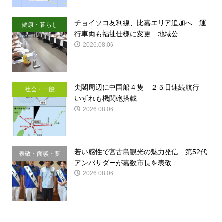
チョイソコ友利線、比嘉エリア追加へ 運
健康・暮らし
行車両も福祉仕様に変更 地域公...
2026.08.06
尖閣周辺に中国船４隻 ２５日連続航行
社会・一般
いずれも機関砲搭載
2026.08.06
若い感性で宮古島観光の魅力発信 第52代
表敬・面談・要
アンバサダーが嘉数市長を表敬
請
2026.08.06