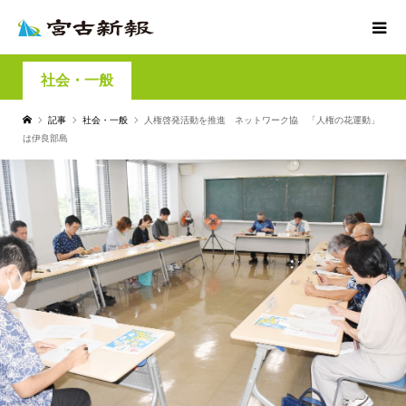
社会・一般
記事
社会・一般
人権啓発活動を推進 ネットワーク協 「人権の花運動」
は伊良部島