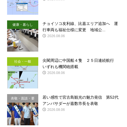
チョイソコ友利線、比嘉エリア追加へ 運
健康・暮らし
行車両も福祉仕様に変更 地域公...
2026.08.06
尖閣周辺に中国船４隻 ２５日連続航行
社会・一般
いずれも機関砲搭載
2026.08.06
若い感性で宮古島観光の魅力発信 第52代
表敬・面談・要
アンバサダーが嘉数市長を表敬
請
2026.08.06