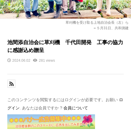
草刈機を受け取る上地自治会長（左）ら
＝５月31日、共和測建
池間添自治会に草刈機 千代田開発 工事の協力
に感謝込め贈呈
2024.06.02
281 views
このコンテンツを閲覧するにはログインが必要です。お願い
ロ
グイン
. あなたは会員ですか ?
会員について