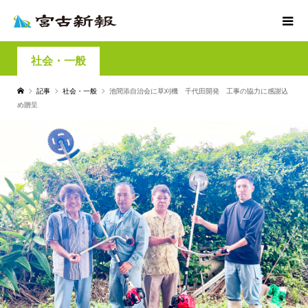
社会・一般
記事
社会・一般
池間添自治会に草刈機 千代田開発 工事の協力に感謝込
め贈呈