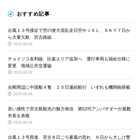
おすすめ記事
台風１３号接近で空の便大混乱全日空やＪＡＬ、ＳＫＹ７日か
ら大量欠航 宮古路線...
2026.08.06
チョイソコ友利線、比嘉エリア追加へ 運行車両も福祉仕様に
変更 地域公共交通協
2026.08.06
尖閣周辺に中国船４隻 ２５日連続航行 いずれも機関砲搭載
2026.08.06
若い感性で宮古島観光の魅力発信 第52代アンバサダーが嘉数
市長を表敬
2026.08.06
台風１３号西進 宮古８日ごろ暴風の恐れ ６日から大しけ警