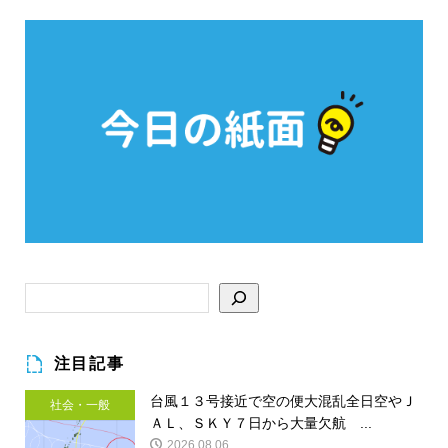
注目記事
台風１３号接近で空の便大混乱全日空やＪ
社会・一般
ＡＬ、ＳＫＹ７日から大量欠航 ...
2026.08.06