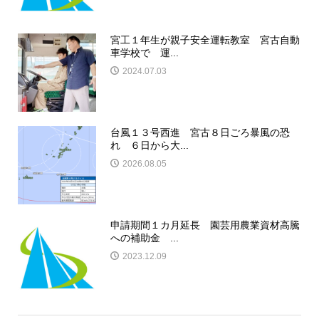
宮工１年生が親子安全運転教室 宮古自動
車学校で 運...
2024.07.03
台風１３号西進 宮古８日ごろ暴風の恐
れ ６日から大...
2026.08.05
申請期間１カ月延長 園芸用農業資材高騰
への補助金 ...
2023.12.09