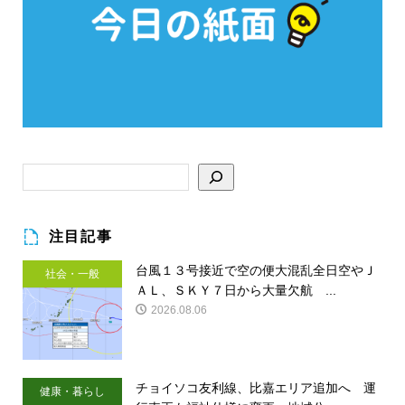
注目記事
台風１３号接近で空の便大混乱全日空やＪ
社会・一般
ＡＬ、ＳＫＹ７日から大量欠航 ...
2026.08.06
チョイソコ友利線、比嘉エリア追加へ 運
健康・暮らし