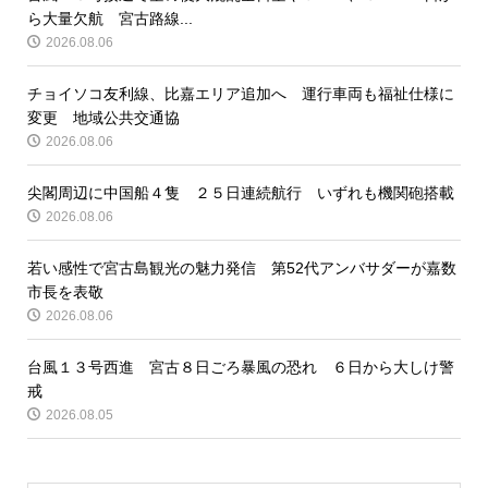
ら大量欠航 宮古路線...
2026.08.06
チョイソコ友利線、比嘉エリア追加へ 運行車両も福祉仕様に
変更 地域公共交通協
2026.08.06
尖閣周辺に中国船４隻 ２５日連続航行 いずれも機関砲搭載
2026.08.06
若い感性で宮古島観光の魅力発信 第52代アンバサダーが嘉数
市長を表敬
2026.08.06
台風１３号西進 宮古８日ごろ暴風の恐れ ６日から大しけ警
戒
2026.08.05