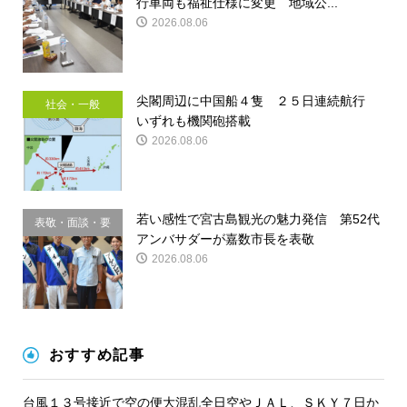
行車両も福祉仕様に変更 地域公...
2026.08.06
尖閣周辺に中国船４隻 ２５日連続航行
社会・一般
いずれも機関砲搭載
2026.08.06
若い感性で宮古島観光の魅力発信 第52代
表敬・面談・要
アンバサダーが嘉数市長を表敬
請
2026.08.06
おすすめ記事
台風１３号接近で空の便大混乱全日空やＪＡＬ、ＳＫＹ７日か