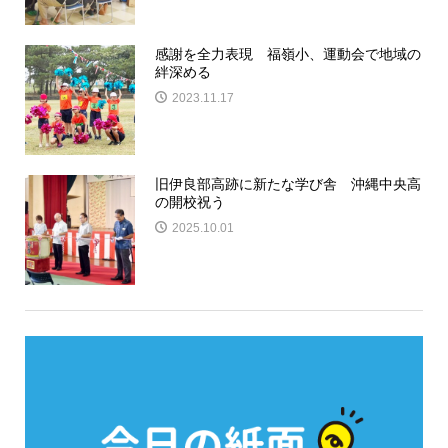
感謝を全力表現 福嶺小、運動会で地域の
絆深める
2023.11.17
旧伊良部高跡に新たな学び舎 沖縄中央高
の開校祝う
2025.10.01