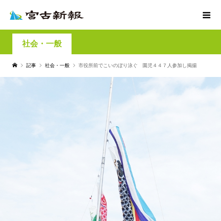
社会・一般
記事
社会・一般
市役所前でこいのぼり泳ぐ 園児４４７人参加し掲揚