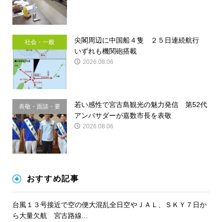
尖閣周辺に中国船４隻 ２５日連続航行
社会・一般
いずれも機関砲搭載
2026.08.06
若い感性で宮古島観光の魅力発信 第52代
表敬・面談・要
アンバサダーが嘉数市長を表敬
請
2026.08.06
おすすめ記事
台風１３号接近で空の便大混乱全日空やＪＡＬ、ＳＫＹ７日か
ら大量欠航 宮古路線...