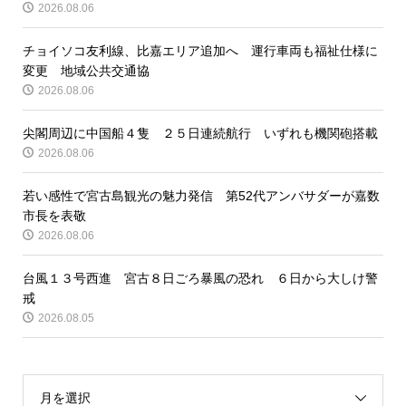
2026.08.06
チョイソコ友利線、比嘉エリア追加へ 運行車両も福祉仕様に
変更 地域公共交通協
2026.08.06
尖閣周辺に中国船４隻 ２５日連続航行 いずれも機関砲搭載
2026.08.06
若い感性で宮古島観光の魅力発信 第52代アンバサダーが嘉数
市長を表敬
2026.08.06
台風１３号西進 宮古８日ごろ暴風の恐れ ６日から大しけ警
戒
2026.08.05
月を選択