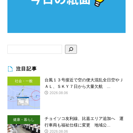
注目記事
台風１３号接近で空の便大混乱全日空やＪ
社会・一般
ＡＬ、ＳＫＹ７日から大量欠航 ...
2026.08.06
チョイソコ友利線、比嘉エリア追加へ 運
健康・暮らし
行車両も福祉仕様に変更 地域公...
2026.08.06