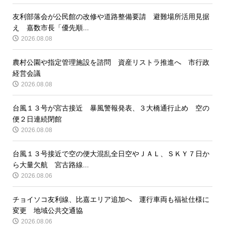
友利部落会が公民館の改修や道路整備要請 避難場所活用見据
え 嘉数市長「優先順...
2026.08.08
農村公園や指定管理施設を諮問 資産リストラ推進へ 市行政
経営会議
2026.08.08
台風１３号が宮古接近 暴風警報発表、３大橋通行止め 空の
便２日連続閉館
2026.08.08
台風１３号接近で空の便大混乱全日空やＪＡＬ、ＳＫＹ７日か
ら大量欠航 宮古路線...
2026.08.06
チョイソコ友利線、比嘉エリア追加へ 運行車両も福祉仕様に
変更 地域公共交通協
2026.08.06