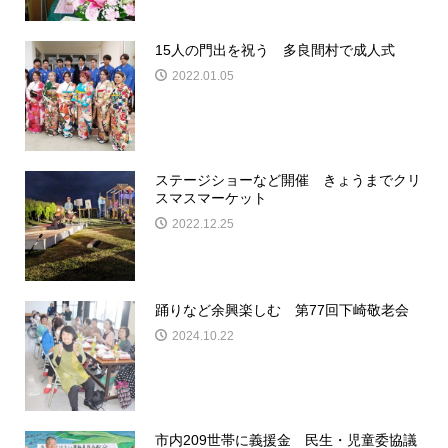
15人の門出を祝う 多良間村で成人式
2022.01.05
ステージショーなど開催 きょうまでクリ
スマスマーケット
2022.12.25
踊りなど余興楽しむ 第77回下崎敬老会
2024.10.22
市内209世帯に義援金 民生・児童委協議