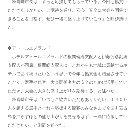
座喜味市長は「ずっと応援してもらっている。今回も協賛い
ただきありがたい。ご期待を通り、安心・安全に大会を開催で
きることを目指す。ぜひ一緒に盛り上げていこう」と呼び掛け
た。
◆アトールエメラルド
ホテルアトールエメラルドの根間靖総支配人と伊藤公彦副総
支配人が同席。根間総支配人は「これからも地域に貢献するホ
テルであり続けたいという思いで今年も協賛金を贈呈させてい
ただく。選手や観客、大会関係者方の安全のために活用してい
ただき、大会の大きな盛り上がりを期待する」と述べた。
座喜味市長は「いつもご協力いただきありがたい。１４００
人を超える選手とそれを応援する観客のみなさまで今回も宮古
島を揺らすほどの盛り上がりを見せるはず。一緒に応援してい
ただきたい」と謝辞を述べた。