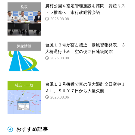
農村公園や指定管理施設を諮問 資産リス
発表
トラ推進へ 市行政経営会議
2026.08.08
台風１３号が宮古接近 暴風警報発表、３
気象情報
大橋通行止め 空の便２日連続閉館
2026.08.08
台風１３号接近で空の便大混乱全日空やＪ
社会・一般
ＡＬ、ＳＫＹ７日から大量欠航 ...
2026.08.06
おすすめ記事