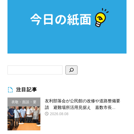
注目記事
友利部落会が公民館の改修や道路整備要
表敬・面談・要
請 避難場所活用見据え 嘉数市長...
請
2026.08.08