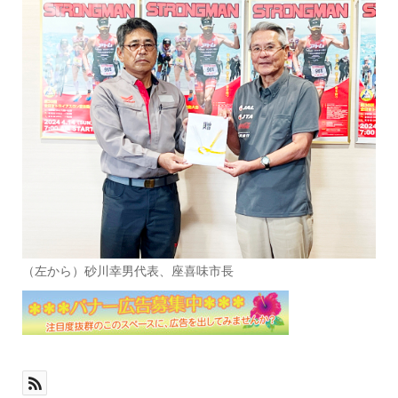
（左から）砂川幸男代表、座喜味市長