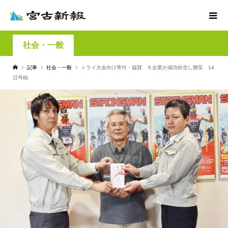
社会・一般
記事
社会・一般
トライ大会向け寄付・協賛 ６企業が成功祈念し贈呈 14
日号砲