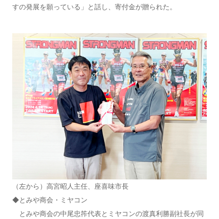
すの発展を願っている」と話し、寄付金が贈られた。
（左から）高宮昭人主任、座喜味市長
◆とみや商会・ミヤコン
とみや商会の中尾忠筰代表とミヤコンの渡真利勝副社長が同