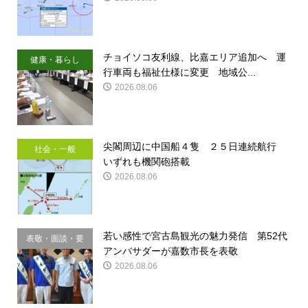
チョイソコ友利線、比嘉エリア追加へ 運
健康・暮らし
行車両も福祉仕様に変更 地域公...
2026.08.06
尖閣周辺に中国船４隻 ２５日連続航行
社会・一般
いずれも機関砲搭載
2026.08.06
若い感性で宮古島観光の魅力発信 第52代
表敬・面談・要
アンバサダーが嘉数市長を表敬
請
2026.08.06