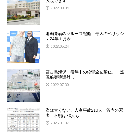
入院できず
2022.08.04
那覇発着のクルーズ配船 最大のベリッシ
マ24年１月か...
2023.05.24
宮古島海保「着岸中の給弾全面禁止」 巡
視船実弾誤射...
2022.07.30
海は甘くない、人身事故219人 管内の死
者・不明は73人も
2026.01.07