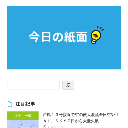
注目記事
台風１３号接近で空の便大混乱全日空やＪ
社会・一般
ＡＬ、ＳＫＹ７日から大量欠航 ...
2026.08.06