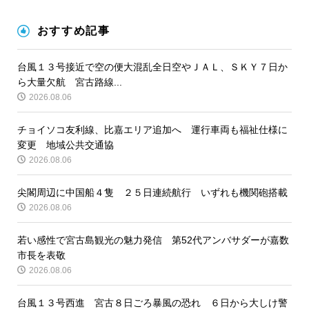
おすすめ記事
台風１３号接近で空の便大混乱全日空やＪＡＬ、ＳＫＹ７日か
ら大量欠航 宮古路線...
2026.08.06
チョイソコ友利線、比嘉エリア追加へ 運行車両も福祉仕様に
変更 地域公共交通協
2026.08.06
尖閣周辺に中国船４隻 ２５日連続航行 いずれも機関砲搭載
2026.08.06
若い感性で宮古島観光の魅力発信 第52代アンバサダーが嘉数
市長を表敬
2026.08.06
台風１３号西進 宮古８日ごろ暴風の恐れ ６日から大しけ警