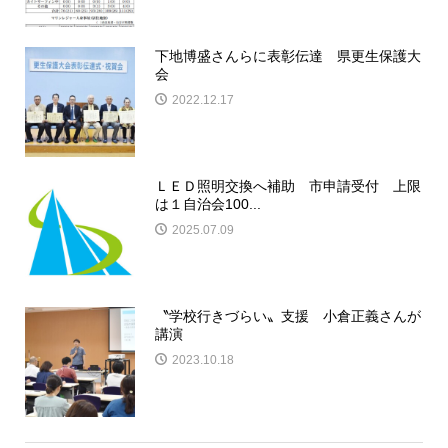
下地博盛さんらに表彰伝達 県更生保護大
会
2022.12.17
ＬＥＤ照明交換へ補助 市申請受付 上限
は１自治会100...
2025.07.09
〝学校行きづらい〟支援 小倉正義さんが
講演
2023.10.18