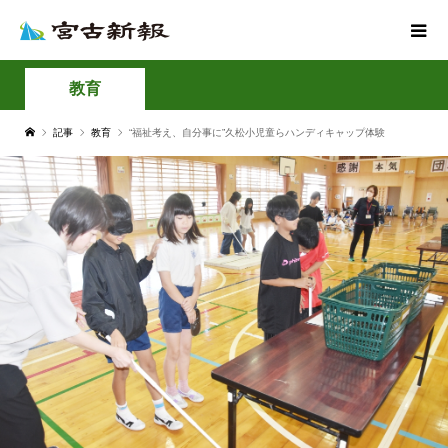
教育
記事
教育
“福祉考え、自分事に”久松小児童らハンディキャップ体験