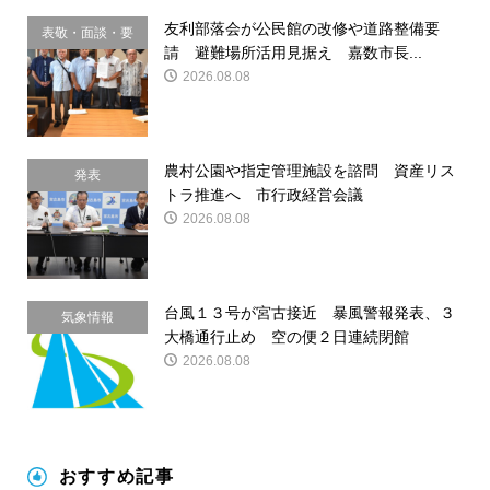
友利部落会が公民館の改修や道路整備要
表敬・面談・要
請 避難場所活用見据え 嘉数市長...
請
2026.08.08
農村公園や指定管理施設を諮問 資産リス
発表
トラ推進へ 市行政経営会議
2026.08.08
台風１３号が宮古接近 暴風警報発表、３
気象情報
大橋通行止め 空の便２日連続閉館
2026.08.08
おすすめ記事