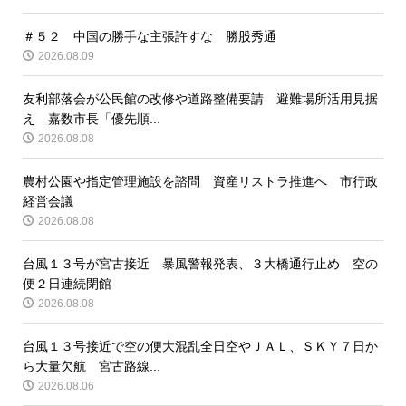
＃５２ 中国の勝手な主張許すな 勝股秀通
2026.08.09
友利部落会が公民館の改修や道路整備要請 避難場所活用見据
え 嘉数市長「優先順...
2026.08.08
農村公園や指定管理施設を諮問 資産リストラ推進へ 市行政
経営会議
2026.08.08
台風１３号が宮古接近 暴風警報発表、３大橋通行止め 空の
便２日連続閉館
2026.08.08
台風１３号接近で空の便大混乱全日空やＪＡＬ、ＳＫＹ７日か
ら大量欠航 宮古路線...
2026.08.06