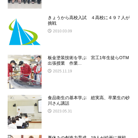
きょうから高校入試 ４高校に４９７人が
挑戦
2010.03.09
板金塗装技術を学ぶ 宮工1年生徒らOTM
出張授業 作業...
2025.11.19
食品衛生の基本学ぶ 総実高、卒業生の砂
川さん講話
2023.05.31
夏休みの創造力育成 19人が絵画に挑戦