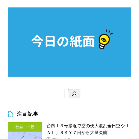
注目記事
台風１３号接近で空の便大混乱全日空やＪ
社会・一般
ＡＬ、ＳＫＹ７日から大量欠航 ...