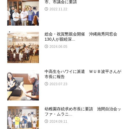
市、市議会に要請
2022.11.22
総会・祝賀懇親会開催 沖縄南秀同窓会
130人が親睦深...
2024.06.05
中高生をハワイに派遣 ＷＵＢ波平さんが
市長に報告
2023.07.23
幼稚園存続求め市長に要請 池間自治会ッ
ファ・ムラニ...
2024.09.11