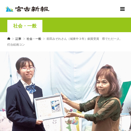
社会・一般
記事
社会・一般
前田みぞれさん（城東中３年）銅賞受賞 県でただ一人、
灯台絵画コン