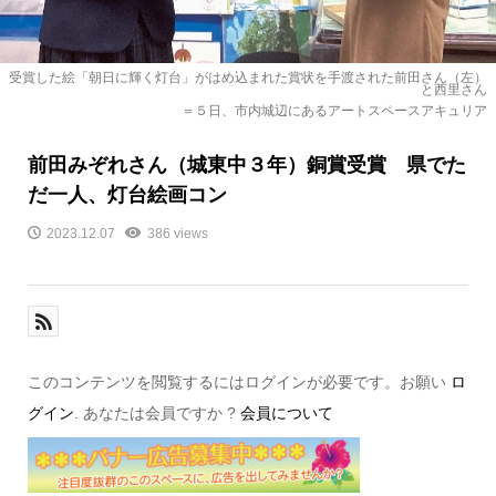
受賞した絵「朝日に輝く灯台」がはめ込まれた賞状を手渡された前田さん（左）
と西里さん
＝５日、市内城辺にあるアートスペースアキュリア
前田みぞれさん（城東中３年）銅賞受賞 県でた
だ一人、灯台絵画コン
2023.12.07
386 views
このコンテンツを閲覧するにはログインが必要です。お願い
ロ
グイン
. あなたは会員ですか ?
会員について