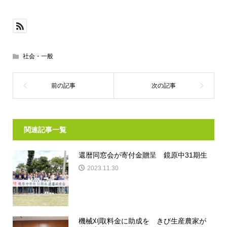
社会・一般
関連記事一覧
還暦同窓会が寄付金贈呈 鏡原中31期生
2023.11.30
機械刈取料金に助成を きび生産農家が