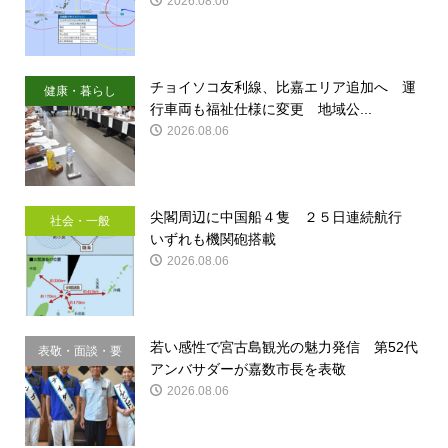
2026.08.06
チョイソコ友利線、比嘉エリア追加へ 運
健康・暮らし
行車両も福祉仕様に変更 地域公...
2026.08.06
尖閣周辺に中国船４隻 ２５日連続航行
社会・一般
いずれも機関砲搭載
2026.08.06
若い感性で宮古島観光の魅力発信 第52代
表敬・面談・要
アンバサダーが嘉数市長を表敬
請
2026.08.06