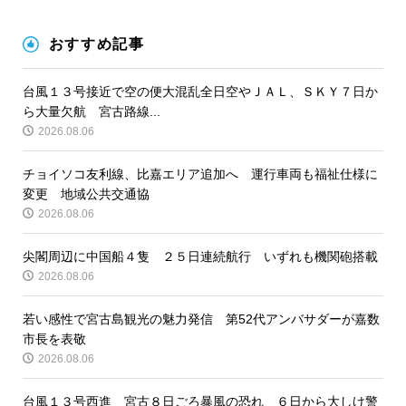
おすすめ記事
台風１３号接近で空の便大混乱全日空やＪＡＬ、ＳＫＹ７日か
ら大量欠航 宮古路線...
2026.08.06
チョイソコ友利線、比嘉エリア追加へ 運行車両も福祉仕様に
変更 地域公共交通協
2026.08.06
尖閣周辺に中国船４隻 ２５日連続航行 いずれも機関砲搭載
2026.08.06
若い感性で宮古島観光の魅力発信 第52代アンバサダーが嘉数
市長を表敬
2026.08.06
台風１３号西進 宮古８日ごろ暴風の恐れ ６日から大しけ警