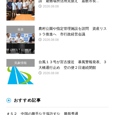
請 避難場所活用見据え 嘉数市長...
請
2026.08.08
農村公園や指定管理施設を諮問 資産リス
発表
トラ推進へ 市行政経営会議
2026.08.08
台風１３号が宮古接近 暴風警報発表、３
気象情報
大橋通行止め 空の便２日連続閉館
2026.08.08
おすすめ記事
＃５２ 中国の勝手な主張許すな 勝股秀通