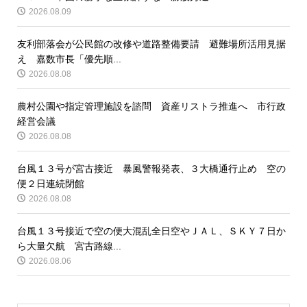
2026.08.09
友利部落会が公民館の改修や道路整備要請 避難場所活用見据
え 嘉数市長「優先順...
2026.08.08
農村公園や指定管理施設を諮問 資産リストラ推進へ 市行政
経営会議
2026.08.08
台風１３号が宮古接近 暴風警報発表、３大橋通行止め 空の
便２日連続閉館
2026.08.08
台風１３号接近で空の便大混乱全日空やＪＡＬ、ＳＫＹ７日か
ら大量欠航 宮古路線...
2026.08.06