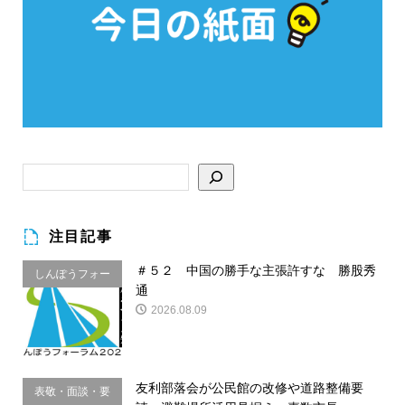
注目記事
＃５２ 中国の勝手な主張許すな 勝股秀
しんぽうフォー
通
ラム
2026.08.09
友利部落会が公民館の改修や道路整備要
表敬・面談・要