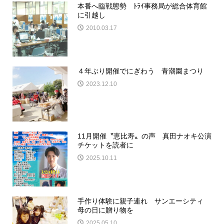
本番へ臨戦態勢 ﾄﾗｲ事務局が総合体育館
に引越し
2010.03.17
４年ぶり開催でにぎわう 青潮園まつり
2023.12.10
11月開催〝恵比寿〟の声 真田ナオキ公演
チケットを読者に
2025.10.11
手作り体験に親子連れ サンエーシティ
母の日に贈り物を
2025.05.10