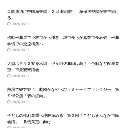
尖閣周辺に中国海警船 ２日連続航行、海保巡視船が警告続け
る
2026.08.11
移動平和展で小林市から謝意 堀市長らが嘉数市長表敬 平和
学習での交流構築へ
2026.08.11
大型ホテル２案を承認 伊良部佐和田は高さ、色彩など配慮要
望 市景観審議会
2026.08.11
熱演で観客魅了 劇団かなやらび・ミャークファンタジー 第
９弾公演「碧の涙雨」
2026.08.10
子どもの権利尊重へ理解深める 第２回「こどもまんなか市民
会議」 条例策定に向け
2026.08.10