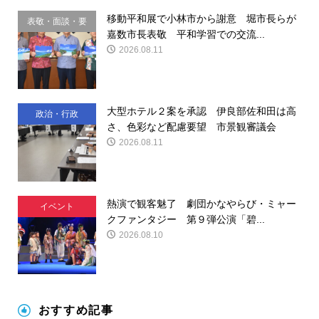
移動平和展で小林市から謝意 堀市長らが
表敬・面談・要
嘉数市長表敬 平和学習での交流...
請
2026.08.11
大型ホテル２案を承認 伊良部佐和田は高
政治・行政
さ、色彩など配慮要望 市景観審議会
2026.08.11
熱演で観客魅了 劇団かなやらび・ミャー
イベント
クファンタジー 第９弾公演「碧...
2026.08.10
おすすめ記事