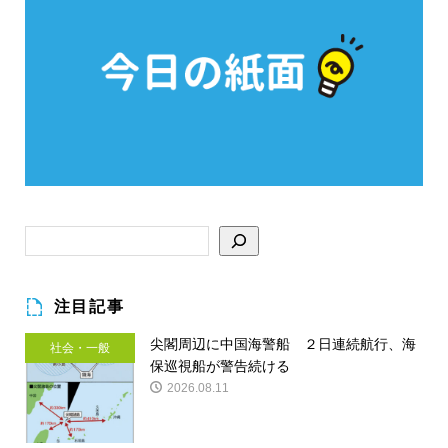
注目記事
尖閣周辺に中国海警船 ２日連続航行、海
社会・一般
保巡視船が警告続ける
2026.08.11