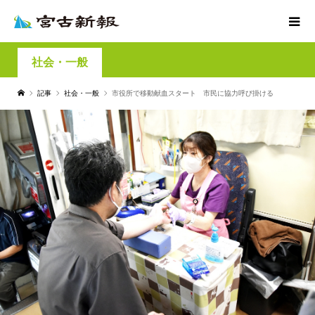
社会・一般
記事
社会・一般
市役所で移動献血スタート 市民に協力呼び掛ける