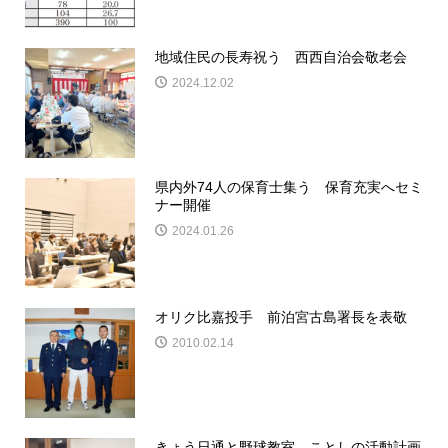
地域住民の長寿祝う 西西自治会敬老会
2024.12.02
県内外74人の保育士集う 保育充実へセミ
ナー開催
2024.01.26
オリク比嘉投手 前泊宮古島署長を表敬
2010.02.14
きょう日通と野球教室 ことしの活動計画