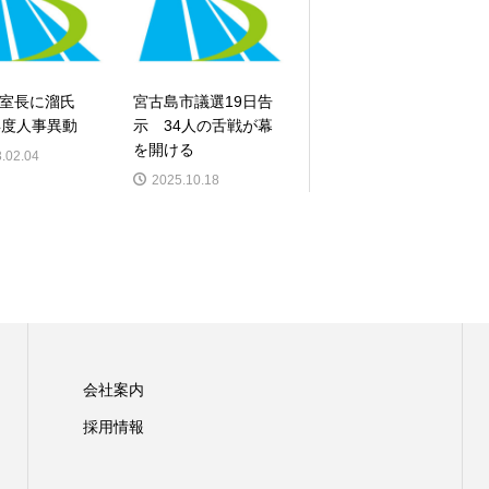
公室長に溜氏
宮古島市議選19日告
年度人事異動
示 34人の舌戦が幕
を開ける
.02.04
2025.10.18
会社案内
採用情報