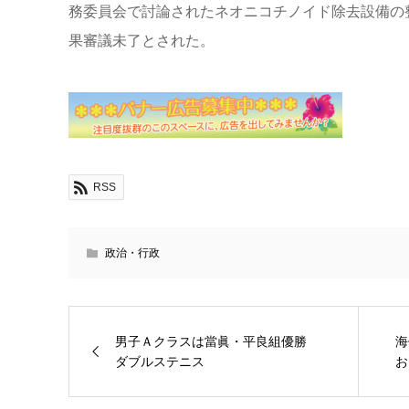
務委員会で討論されたネオニコチノイド除去設備の
果審議未了とされた。
RSS
政治・行政
男子Ａクラスは當眞・平良組優勝
海
ダブルステニス
お