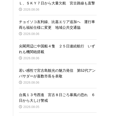
Ｌ、ＳＫＹ７日から大量欠航 宮古路線も直撃
2026.08.06
チョイソコ友利線、比嘉エリア追加へ 運行車
両も福祉仕様に変更 地域公共交通協
2026.08.06
尖閣周辺に中国船４隻 ２５日連続航行 いず
れも機関砲搭載
2026.08.06
若い感性で宮古島観光の魅力発信 第52代アン
バサダーが嘉数市長を表敬
2026.08.06
台風１３号西進 宮古８日ごろ暴風の恐れ ６
日から大しけ警戒
2026.08.05