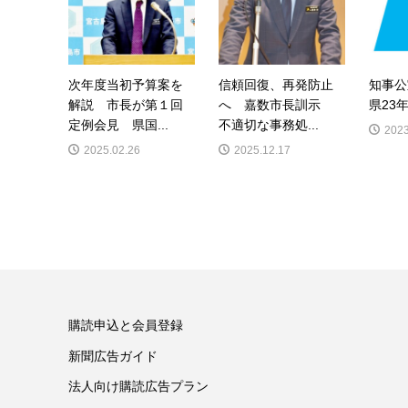
次年度当初予算案を
信頼回復、再発防止
知事
解説 市長が第１回
へ 嘉数市長訓示
県23
定例会見 県国...
不適切な事務処...
2023
2025.02.26
2025.12.17
購読申込と会員登録
新聞広告ガイド
法人向け購読広告プラン