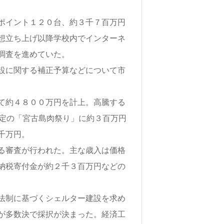
ポイント１２０台、約３千７百万円
想立ち上げ以降学校内でインターネ
調査を進めていた。
設に関する補正予算などについて市
て約４８００万円を計上。高騰する
予定の「宮古島肉祭り」に約３百万円
千万円。
る審査が行われた。主な歳入は価格
納税寄付金が約２千３百万円などの
法制に基づくシェルター建設を求め
が多数決で採択が決まった。経済工