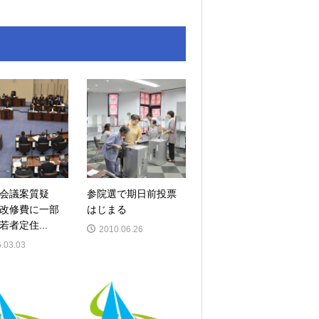
議会議案質疑
参院選で期日前投票
改修費に一部
はじまる
若者定住...
2010.06.26
.03.03