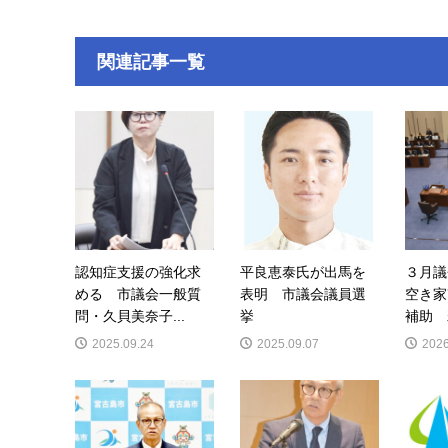
関連記事一覧
認知症支援の強化求
平良恵泰氏が出馬を
３月
める 市議会一般質
表明 市議会議員選
空き家
問・久貝美奈子...
挙
補助 
2025.09.24
2025.09.07
2026