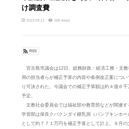
け調査費
2023.09.13
206 views
RSS
宮古島市議会は12日、総務財政・経済工務・文教
局の担当者らが補正予算の内容や条例改正案につい
り可決された。今議会での補正予算額は約４億６千
予定。
文教社会委員会では福祉部や教育部などが関連す
学習部は保良クバクンダイ鍾乳洞（パンプキンホー
として約７７１万円を補正予算として計上。９月の