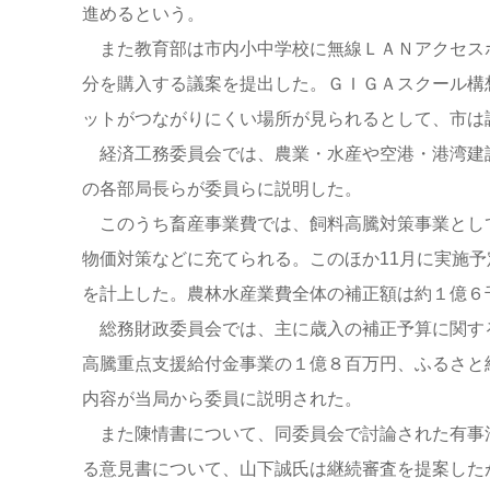
進めるという。
また教育部は市内小中学校に無線ＬＡＮアクセス
分を購入する議案を提出した。ＧＩＧＡスクール構
ットがつながりにくい場所が見られるとして、市は
経済工務委員会では、農業・水産や空港・港湾建
の各部局長らが委員らに説明した。
このうち畜産事業費では、飼料高騰対策事業とし
物価対策などに充てられる。このほか11月に実施
を計上した。農林水産業費全体の補正額は約１億６
総務財政委員会では、主に歳入の補正予算に関す
高騰重点支援給付金事業の１億８百万円、ふるさと
内容が当局から委員に説明された。
また陳情書について、同委員会で討論された有事
る意見書について、山下誠氏は継続審査を提案した