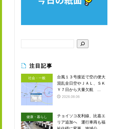
注目記事
台風１３号接近で空の便大
社会・一般
混乱全日空やＪＡＬ、ＳＫ
Ｙ７日から大量欠航 ...
2026.08.06
チョイソコ友利線、比嘉エ
健康・暮らし
リア追加へ 運行車両も福
祉仕様に変更 地域公...