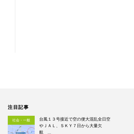
注目記事
台風１３号接近で空の便大混乱全日空
社会・一般
やＪＡＬ、ＳＫＹ７日から大量欠
航 ...