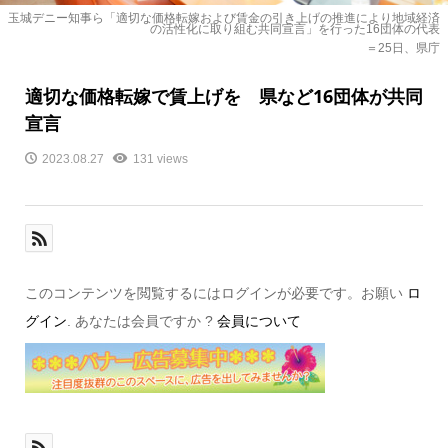
玉城デニー知事ら「適切な価格転嫁および賃金の引き上げの推進により地域経済
の活性化に取り組む共同宣言」を行った16団体の代表
＝25日、県庁
適切な価格転嫁で賃上げを 県など16団体が共同
宣言
2023.08.27
131 views
このコンテンツを閲覧するにはログインが必要です。お願い
ロ
グイン
. あなたは会員ですか ?
会員について