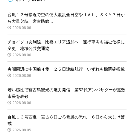
台風１３号接近で空の便大混乱全日空やＪＡＬ、ＳＫＹ７日か
ら大量欠航 宮古路線...
2026.08.06
チョイソコ友利線、比嘉エリア追加へ 運行車両も福祉仕様に
変更 地域公共交通協
2026.08.06
尖閣周辺に中国船４隻 ２５日連続航行 いずれも機関砲搭載
2026.08.06
若い感性で宮古島観光の魅力発信 第52代アンバサダーが嘉数
市長を表敬
2026.08.06
台風１３号西進 宮古８日ごろ暴風の恐れ ６日から大しけ警
戒
2026.08.05