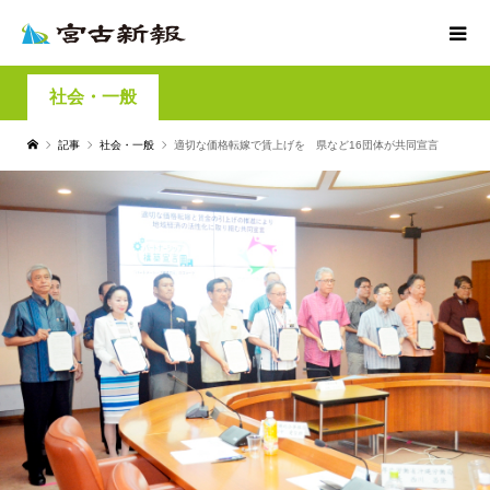
社会・一般
記事
社会・一般
適切な価格転嫁で賃上げを 県など16団体が共同宣言