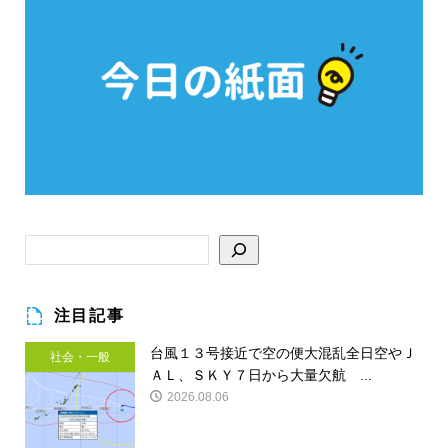
注目記事
台風１３号接近で空の便大混乱全日空やＪ
社会・一般
ＡＬ、ＳＫＹ７日から大量欠航 ...
2026.08.06