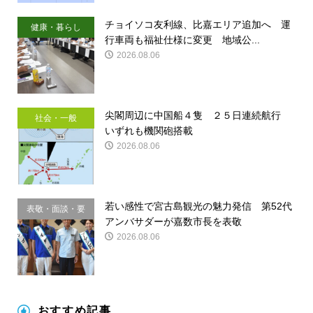
チョイソコ友利線、比嘉エリア追加へ 運
健康・暮らし
行車両も福祉仕様に変更 地域公...
2026.08.06
尖閣周辺に中国船４隻 ２５日連続航行
社会・一般
いずれも機関砲搭載
2026.08.06
若い感性で宮古島観光の魅力発信 第52代
表敬・面談・要
アンバサダーが嘉数市長を表敬
請
2026.08.06
おすすめ記事