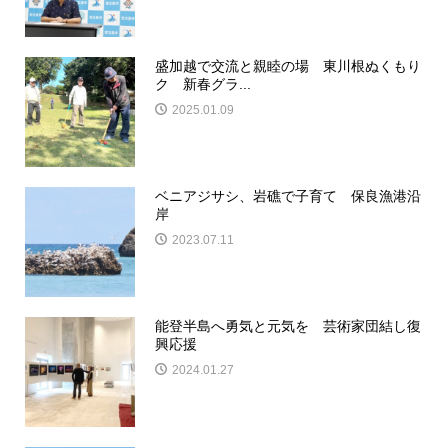
盛加越で交流と親睦の場 東川根ぬくもり
ク 新春グラ...
2025.01.09
ベニアジサシ、岩礁で子育て 保良漁港沿
岸
2023.07.11
能登半島へ勇気と元気を 芸術家団結し復
興応援
2024.01.27