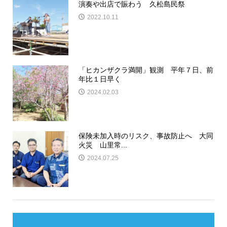
演奏や出店で賑わう 久松島民祭
2022.10.11
「ヒカンザクラ満開」観測 平年７日、前
年比１日早く
2024.02.03
保険未加入時のリスク、事故防止へ 大同
火災 山里常...
2024.07.25