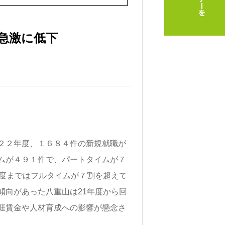
急激に低下
２２年度、１６８４件の新規就職が
ムが４９１件で、パートタイムが７
年度まではフルタイムが７割を超えて
傾向があった八重山は21年度から回
涯賃金や人材育成への影響が懸念さ