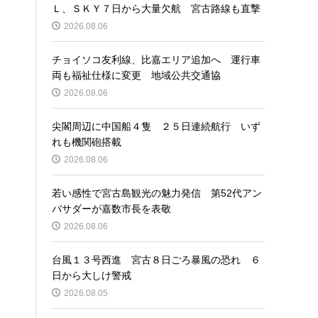
Ｌ、ＳＫＹ７日から大量欠航 宮古路線も直撃
2026.08.06
チョイソコ友利線、比嘉エリア追加へ 運行車
両も福祉仕様に変更 地域公共交通協
2026.08.06
尖閣周辺に中国船４隻 ２５日連続航行 いず
れも機関砲搭載
2026.08.06
若い感性で宮古島観光の魅力発信 第52代アン
バサダーが嘉数市長を表敬
2026.08.06
台風１３号西進 宮古８日ごろ暴風の恐れ ６
日から大しけ警戒
2026.08.05