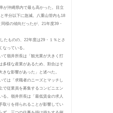
率が沖縄県内で最も高かった。目立
％と半分以下に急減。八重山管内も18
と同様の傾向だったが、21年度39・
したものの、22年度は29・１％とさ
くなっている。
いて嶺井所長は「観光業が大きく打
は多様な産業があるため、割合はそ
大きな影響があった」と述べた。
いては「求職者のニーズとマッチし
上で従業員を募集するコンビニエン
いる。嶺井所長は「最低賃金の求人
手取りを得られることが影響してい
らず、三つの仕事を掛け持ちする例