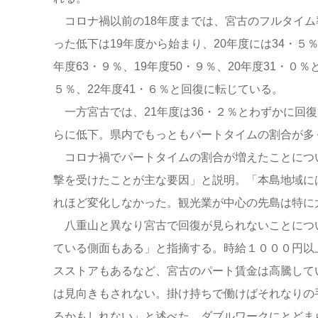
コロナ禍以前の18年度までは、宮古のフルタイム
った低下は19年度から始まり、20年度には34・５
年度63・９％、19年度50・９％、20年度31・０％
５％、22年度41・６％と回復に転じている。
一方宮古では、21年度は36・２％とわずかに回復
らに低下。県内でもっともパートタイムの割合が多
コロナ禍でパートタイムの割合が増えたことにつ
撃を受けたことが主な要因」と説明。「本島地域に
れほど変化しなかった。観光業が中心の先島は特に
八重山と異なり宮古で回復が見られないことにつ
ている側面もある」と指摘する。時給１０００円以
スストアもあるなど、宮古のパート賃金は高騰して
は見向きもされない。掛け持ちで働けばそれなりの
るかもしれない」と述べた。ダブルワークにとどま