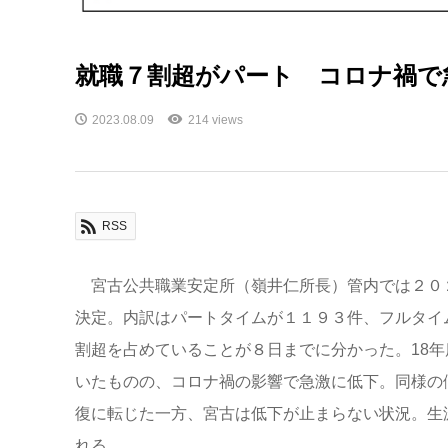
就職７割超がパート コロナ禍で
2023.08.09
214 views
RSS
宮古公共職業安定所（嶺井仁所長）管内では２０
決定。内訳はパートタイムが１１９３件、フルタイ
割超を占めていることが８日までに分かった。18
いたものの、コロナ禍の影響で急激に低下。同様の
復に転じた一方、宮古は低下が止まらない状況。生
れる。