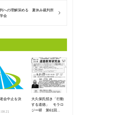
判への理解深める 夏休み裁判所
学会
老会中止を決
大久保氏招き「行動
する道徳」 モラロ
ジー研 第61回...
.08.21