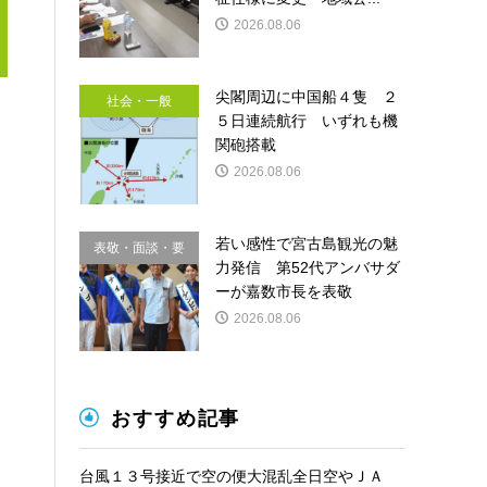
2026.08.06
尖閣周辺に中国船４隻 ２
社会・一般
５日連続航行 いずれも機
関砲搭載
2026.08.06
若い感性で宮古島観光の魅
表敬・面談・要
力発信 第52代アンバサダ
請
ーが嘉数市長を表敬
2026.08.06
おすすめ記事
台風１３号接近で空の便大混乱全日空やＪＡ