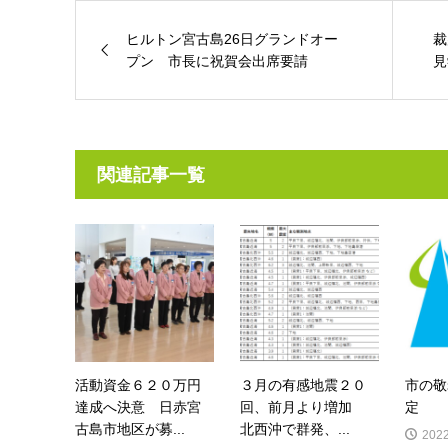
ヒルトン宮古島26日グランドオー
裁
プン 市長に祝賀会出席要請
見
関連記事一覧
活動資金６２０万円
３月の有感地震２０
市の敬
達成へ決意 日赤宮
回、前月より増加
定
古島市地区が募...
北西沖で群発、...
2022