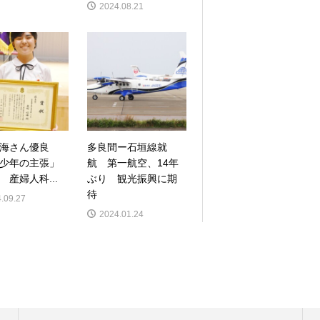
2024.08.21
海さん優良
多良間ー石垣線就
少年の主張」
航 第一航空、14年
 産婦人科...
ぶり 観光振興に期
待
.09.27
2024.01.24