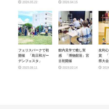
2026.05.22
2026.04.15
フェリスパークで初
館内見学で癒し実
友利心
開催 「島日和ガー
感 「博物館浴」宮
賞 「
デンフェスタ」
古初開催
県大会
2025.08.11
2023.02.14
2024