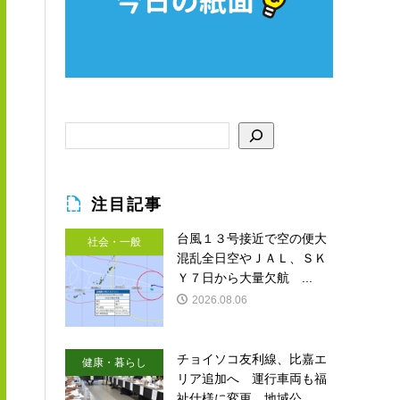
注目記事
台風１３号接近で空の便大
社会・一般
混乱全日空やＪＡＬ、ＳＫ
Ｙ７日から大量欠航 ...
2026.08.06
チョイソコ友利線、比嘉エ
健康・暮らし
リア追加へ 運行車両も福
祉仕様に変更 地域公...