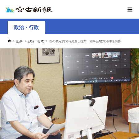
政治・行政
記事
政治・行政
国の裁定的関与見直し提案 知事会地方分権特別委