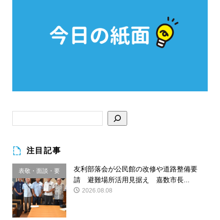
注目記事
友利部落会が公民館の改修や道路整備要
表敬・面談・要
請 避難場所活用見据え 嘉数市長...
請
2026.08.08