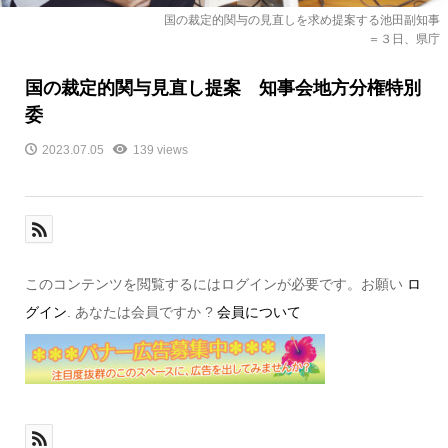
国の裁定的関与の見直しを求め提案する池田副知事
＝３日、県庁
国の裁定的関与見直し提案 知事会地方分権特別
委
2023.07.05
139 views
このコンテンツを閲覧するにはログインが必要です。お願い
ロ
グイン
. あなたは会員ですか ?
会員について