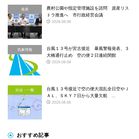
農村公園や指定管理施設を諮問 資産リス
発表
トラ推進へ 市行政経営会議
2026.08.08
台風１３号が宮古接近 暴風警報発表、３
気象情報
大橋通行止め 空の便２日連続閉館
2026.08.08
台風１３号接近で空の便大混乱全日空やＪ
社会・一般
ＡＬ、ＳＫＹ７日から大量欠航 ...
2026.08.06
おすすめ記事