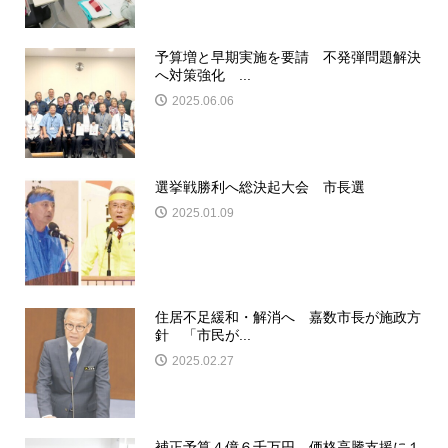
予算増と早期実施を要請 不発弾問題解決
へ対策強化 ...
2025.06.06
選挙戦勝利へ総決起大会 市長選
2025.01.09
住居不足緩和・解消へ 嘉数市長が施政方
針 「市民が...
2025.02.27
補正予算４億６千万円 価格高騰支援に１