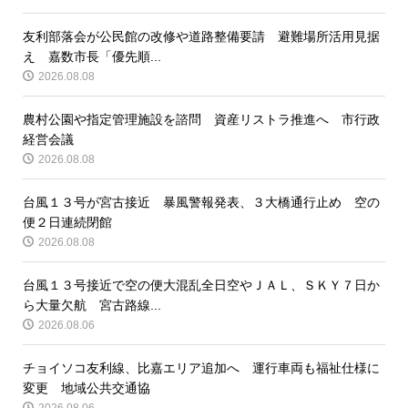
友利部落会が公民館の改修や道路整備要請 避難場所活用見据
え 嘉数市長「優先順...
2026.08.08
農村公園や指定管理施設を諮問 資産リストラ推進へ 市行政
経営会議
2026.08.08
台風１３号が宮古接近 暴風警報発表、３大橋通行止め 空の
便２日連続閉館
2026.08.08
台風１３号接近で空の便大混乱全日空やＪＡＬ、ＳＫＹ７日か
ら大量欠航 宮古路線...
2026.08.06
チョイソコ友利線、比嘉エリア追加へ 運行車両も福祉仕様に
変更 地域公共交通協
2026.08.06