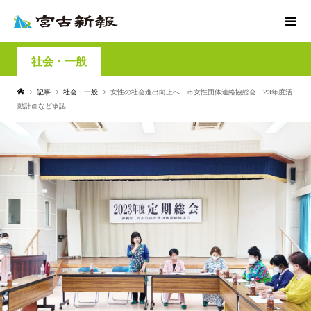
社会・一般
記事
社会・一般
女性の社会進出向上へ 市女性団体連絡協総会 23年度活
動計画など承認