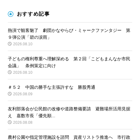
おすすめ記事
熱演で観客魅了 劇団かなやらび・ミャークファンタジー 第
９弾公演「碧の涙雨」
2026.08.10
子どもの権利尊重へ理解深める 第２回「こどもまんなか市民
会議」 条例策定に向け
2026.08.10
＃５２ 中国の勝手な主張許すな 勝股秀通
2026.08.09
友利部落会が公民館の改修や道路整備要請 避難場所活用見据
え 嘉数市長「優先順...
2026.08.08
農村公園や指定管理施設を諮問 資産リストラ推進へ 市行政