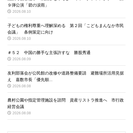
９弾公演「碧の涙雨」
2026.08.10
子どもの権利尊重へ理解深める 第２回「こどもまんなか市民
会議」 条例策定に向け
2026.08.10
＃５２ 中国の勝手な主張許すな 勝股秀通
2026.08.09
友利部落会が公民館の改修や道路整備要請 避難場所活用見据
え 嘉数市長「優先順...
2026.08.08
農村公園や指定管理施設を諮問 資産リストラ推進へ 市行政
経営会議
2026.08.08