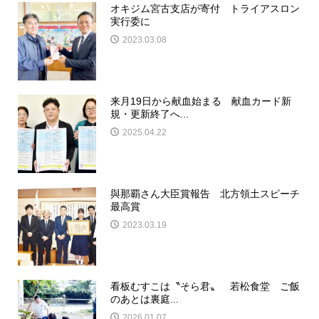
オキジム宮古支店が寄付 トライアスロン
実行委に
2023.03.08
来月19日から献血始まる 献血カード新
規・更新終了へ...
2025.04.22
與那覇さん大臣賞報告 北方領土スピーチ
最高賞
2023.03.19
看板むすこは〝そら君〟 若松食堂 ご飯
のあとは裏庭...
2026.01.07