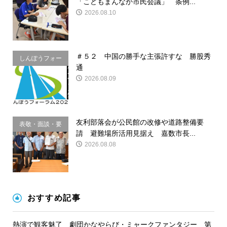
「こどもまんなか市民会議」 条例...
2026.08.10
＃５２ 中国の勝手な主張許すな 勝股秀
しんぽうフォー
通
ラム
2026.08.09
友利部落会が公民館の改修や道路整備要
表敬・面談・要
請 避難場所活用見据え 嘉数市長...
請
2026.08.08
おすすめ記事
熱演で観客魅了 劇団かなやらび・ミャークファンタジー 第