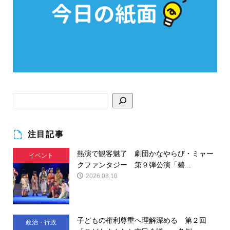
注目記事
熱演で観客魅了 劇団かなやらび・ミャー
イベント
クファンタジー 第９弾公演「碧...
2026.08.10
子どもの権利尊重へ理解深める 第２回
政治・行政