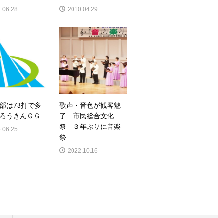
.06.28
2010.04.29
部は73打で多
歌声・音色が観客魅
ろうきんＧＧ
了 市民総合文化
祭 ３年ぶりに音楽
.06.25
祭
2022.10.16