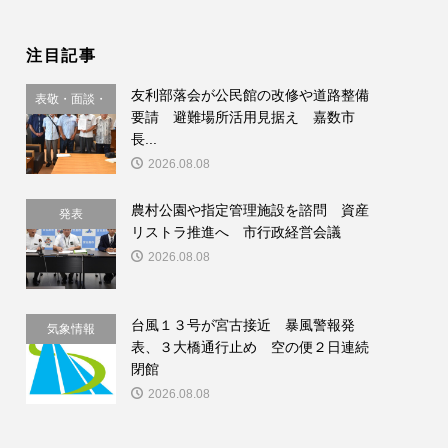
注目記事
友利部落会が公民館の改修や道路整備
表敬・面談・
要請 避難場所活用見据え 嘉数市
要請
長...
2026.08.08
農村公園や指定管理施設を諮問 資産
発表
リストラ推進へ 市行政経営会議
2026.08.08
台風１３号が宮古接近 暴風警報発
気象情報
表、３大橋通行止め 空の便２日連続
閉館
2026.08.08