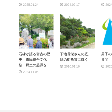
2025.01.24
2024.02.17
2024
石碑が語る宮古の歴
下地長栄さんの庭、
男子の
史 市民総合文化
緑の街角賞に輝く
良間 
祭 郷土の起源を...
2010.01.16
2025
2024.11.05