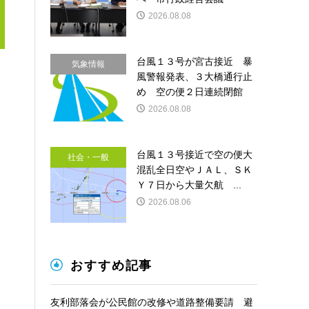
2026.08.08
台風１３号が宮古接近 暴
気象情報
風警報発表、３大橋通行止
め 空の便２日連続閉館
2026.08.08
台風１３号接近で空の便大
社会・一般
混乱全日空やＪＡＬ、ＳＫ
Ｙ７日から大量欠航 ...
2026.08.06
おすすめ記事
友利部落会が公民館の改修や道路整備要請 避