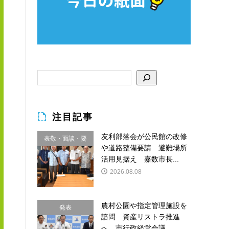
注目記事
友利部落会が公民館の改修
表敬・面談・要
や道路整備要請 避難場所
請
活用見据え 嘉数市長...
2026.08.08
農村公園や指定管理施設を
発表
諮問 資産リストラ推進
へ 市行政経営会議