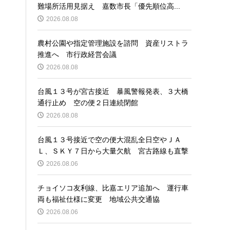
難場所活用見据え 嘉数市長「優先順位高...
2026.08.08
農村公園や指定管理施設を諮問 資産リストラ
推進へ 市行政経営会議
2026.08.08
台風１３号が宮古接近 暴風警報発表、３大橋
通行止め 空の便２日連続閉館
2026.08.08
台風１３号接近で空の便大混乱全日空やＪＡ
Ｌ、ＳＫＹ７日から大量欠航 宮古路線も直撃
2026.08.06
チョイソコ友利線、比嘉エリア追加へ 運行車
両も福祉仕様に変更 地域公共交通協
2026.08.06