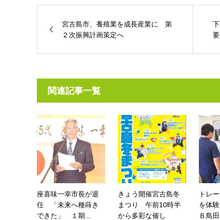
宮古島市、養殖業を成長産業に 第
下
２次振興計画策定へ
要
関連記事一覧
座喜味一幸市長が退
きょう開催宮古島冬
トレー
任 「未来へ種蒔き
まつり 午前10時半
を体験
できた」 １期...
から多彩な催し
Ｂ島田