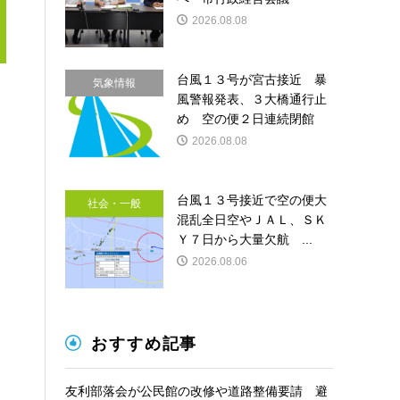
2026.08.08
台風１３号が宮古接近 暴
気象情報
風警報発表、３大橋通行止
め 空の便２日連続閉館
2026.08.08
台風１３号接近で空の便大
社会・一般
混乱全日空やＪＡＬ、ＳＫ
Ｙ７日から大量欠航 ...
2026.08.06
おすすめ記事
友利部落会が公民館の改修や道路整備要請 避