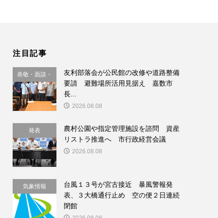
注目記事
友利部落会が公民館の改修や道路整備
表敬・面談・
要請 避難場所活用見据え 嘉数市
要請
長...
2026.08.08
農村公園や指定管理施設を諮問 資産
発表
リストラ推進へ 市行政経営会議
2026.08.08
台風１３号が宮古接近 暴風警報発
気象情報
表、３大橋通行止め 空の便２日連続
閉館