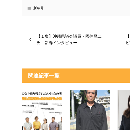
新年号
【１集】沖縄県議会議員・國仲昌二
【
氏 新春インタビュー
ビ
関連記事一覧