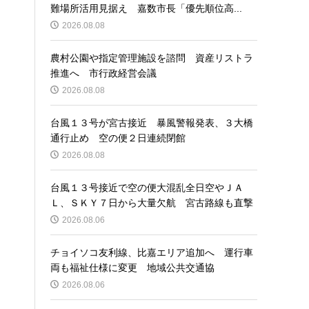
難場所活用見据え 嘉数市長「優先順位高...
2026.08.08
農村公園や指定管理施設を諮問 資産リストラ
推進へ 市行政経営会議
2026.08.08
台風１３号が宮古接近 暴風警報発表、３大橋
通行止め 空の便２日連続閉館
2026.08.08
台風１３号接近で空の便大混乱全日空やＪＡ
Ｌ、ＳＫＹ７日から大量欠航 宮古路線も直撃
2026.08.06
チョイソコ友利線、比嘉エリア追加へ 運行車
両も福祉仕様に変更 地域公共交通協
2026.08.06