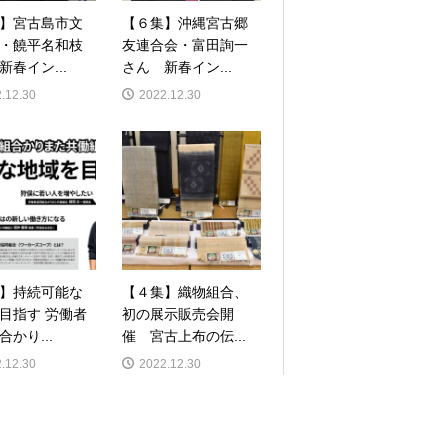
】宮古島市文
【６集】沖縄宮古郷
・饒平名和枝
友連合会・富田詢一
新春イン...
さん 新春イン...
.12.30
2022.12.30
】持続可能な
【４集】織物組合、
目指す 労働者
初の展示販売会開
かり...
催 宮古上布の伝...
.12.30
2022.12.30