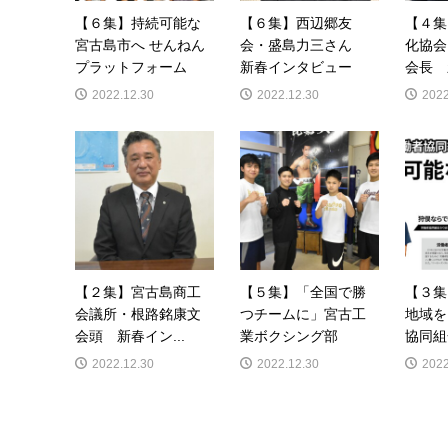
【６集】持続可能な
【６集】西辺郷友
【４集
宮古島市へ せんねん
会・盛島力三さん
化協会
プラットフォーム
新春インタビュー
会長 
2022.12.30
2022.12.30
2022
【２集】宮古島商工
【５集】「全国で勝
【３集
会議所・根路銘康文
つチームに」宮古工
地域を
会頭 新春イン...
業ボクシング部
協同組合
2022.12.30
2022.12.30
2022