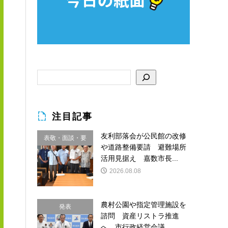
注目記事
友利部落会が公民館の改修
表敬・面談・要
や道路整備要請 避難場所
請
活用見据え 嘉数市長...
2026.08.08
農村公園や指定管理施設を
発表
諮問 資産リストラ推進
へ 市行政経営会議