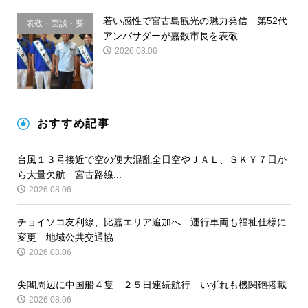
若い感性で宮古島観光の魅力発信 第52代
表敬・面談・要
アンバサダーが嘉数市長を表敬
請
2026.08.06
おすすめ記事
台風１３号接近で空の便大混乱全日空やＪＡＬ、ＳＫＹ７日か
ら大量欠航 宮古路線...
2026.08.06
チョイソコ友利線、比嘉エリア追加へ 運行車両も福祉仕様に
変更 地域公共交通協
2026.08.06
尖閣周辺に中国船４隻 ２５日連続航行 いずれも機関砲搭載
2026.08.06