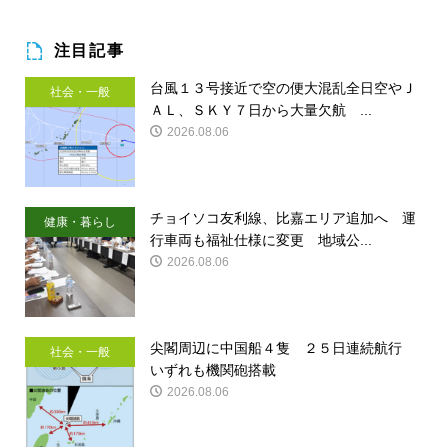
注目記事
台風１３号接近で空の便大混乱全日空やＪ
社会・一般
ＡＬ、ＳＫＹ７日から大量欠航 ...
2026.08.06
チョイソコ友利線、比嘉エリア追加へ 運
健康・暮らし
行車両も福祉仕様に変更 地域公...
2026.08.06
尖閣周辺に中国船４隻 ２５日連続航行
社会・一般
いずれも機関砲搭載
2026.08.06