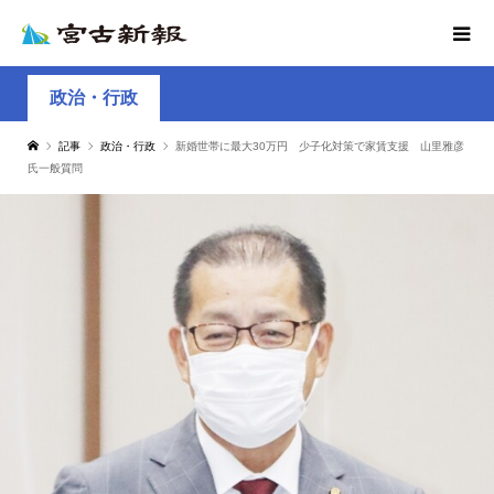
政治・行政
記事
政治・行政
新婚世帯に最大30万円 少子化対策で家賃支援 山里雅彦
氏一般質問