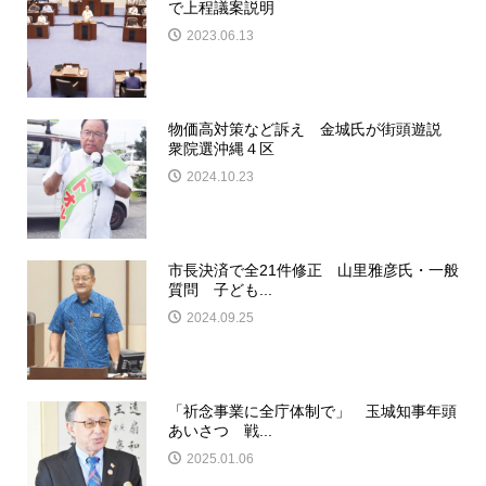
で上程議案説明
2023.06.13
物価高対策など訴え 金城氏が街頭遊説
衆院選沖縄４区
2024.10.23
市長決済で全21件修正 山里雅彦氏・一般
質問 子ども...
2024.09.25
「祈念事業に全庁体制で」 玉城知事年頭
あいさつ 戦...
2025.01.06