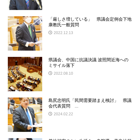
「厳しさ増している」 県議会定例会下地
康教氏一般質問
2022.12.13
県議会、中国に抗議決議 波照間近海への
ミサイル落下
2022.08.10
島尻忠明氏「民間需要踏まえ検討」 県議
会代表質問 ...
2024.02.22