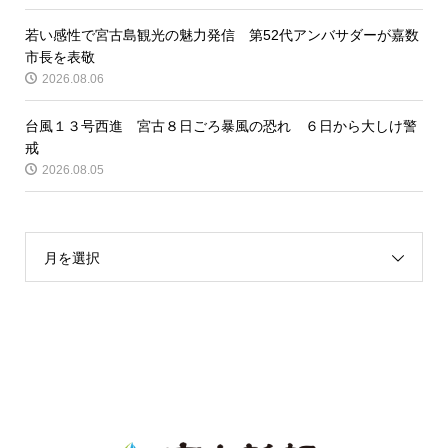
若い感性で宮古島観光の魅力発信 第52代アンバサダーが嘉数
市長を表敬
2026.08.06
台風１３号西進 宮古８日ごろ暴風の恐れ ６日から大しけ警
戒
2026.08.05
月を選択