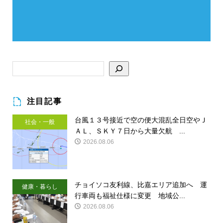
注目記事
台風１３号接近で空の便大混乱全日空やＪ
社会・一般
ＡＬ、ＳＫＹ７日から大量欠航 ...
2026.08.06
チョイソコ友利線、比嘉エリア追加へ 運
健康・暮らし
行車両も福祉仕様に変更 地域公...
2026.08.06