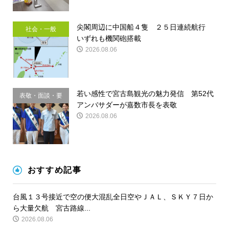
尖閣周辺に中国船４隻 ２５日連続航行
社会・一般
いずれも機関砲搭載
2026.08.06
若い感性で宮古島観光の魅力発信 第52代
表敬・面談・要
アンバサダーが嘉数市長を表敬
請
2026.08.06
おすすめ記事
台風１３号接近で空の便大混乱全日空やＪＡＬ、ＳＫＹ７日か
ら大量欠航 宮古路線...
2026.08.06