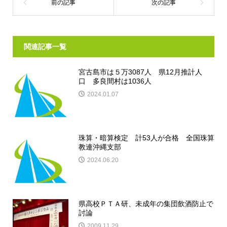
関連記事一覧
宮古島市は５万3087人 県12月推計人
口 多良間村は1036人
2024.01.07
珠算・暗算検定 計53人が合格 全国珠算
教連沖縄支部
2024.06.20
県高校ＰＴＡ研、未成年の集団飲酒防止で
討論
2009.11.29