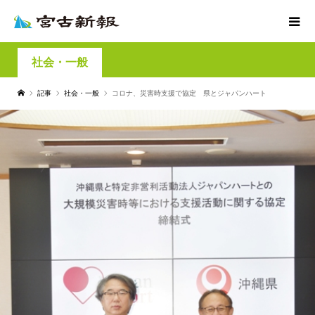
社会・一般
記事
社会・一般
コロナ、災害時支援で協定 県とジャパンハート