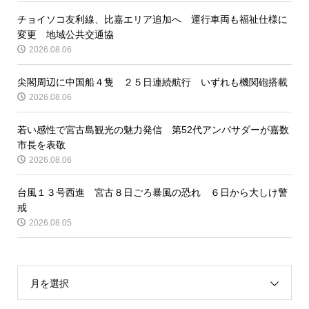
チョイソコ友利線、比嘉エリア追加へ 運行車両も福祉仕様に
変更 地域公共交通協
2026.08.06
尖閣周辺に中国船４隻 ２５日連続航行 いずれも機関砲搭載
2026.08.06
若い感性で宮古島観光の魅力発信 第52代アンバサダーが嘉数
市長を表敬
2026.08.06
台風１３号西進 宮古８日ごろ暴風の恐れ ６日から大しけ警
戒
2026.08.05
月を選択