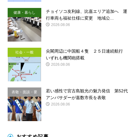
チョイソコ友利線、比嘉エリア追加へ 運
健康・暮らし
行車両も福祉仕様に変更 地域公...
2026.08.06
尖閣周辺に中国船４隻 ２５日連続航行
社会・一般
いずれも機関砲搭載
2026.08.06
若い感性で宮古島観光の魅力発信 第52代
表敬・面談・要
アンバサダーが嘉数市長を表敬
請
2026.08.06
おすすめ記事