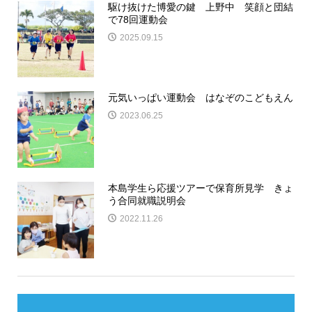
駆け抜けた博愛の鍵 上野中 笑顔と団結
で78回運動会
2025.09.15
元気いっぱい運動会 はなぞのこどもえん
2023.06.25
本島学生ら応援ツアーで保育所見学 きょ
う合同就職説明会
2022.11.26