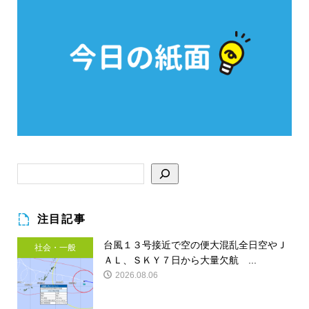
注目記事
台風１３号接近で空の便大混乱全日空やＪ
社会・一般
ＡＬ、ＳＫＹ７日から大量欠航 ...
2026.08.06