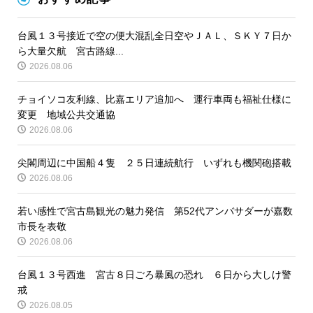
台風１３号接近で空の便大混乱全日空やＪＡＬ、ＳＫＹ７日か
ら大量欠航 宮古路線...
2026.08.06
チョイソコ友利線、比嘉エリア追加へ 運行車両も福祉仕様に
変更 地域公共交通協
2026.08.06
尖閣周辺に中国船４隻 ２５日連続航行 いずれも機関砲搭載
2026.08.06
若い感性で宮古島観光の魅力発信 第52代アンバサダーが嘉数
市長を表敬
2026.08.06
台風１３号西進 宮古８日ごろ暴風の恐れ ６日から大しけ警
戒
2026.08.05