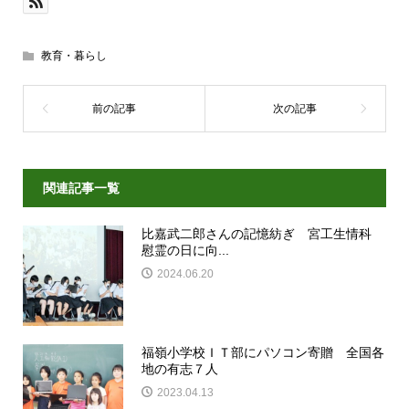
教育・暮らし
関連記事一覧
比嘉武二郎さんの記憶紡ぎ 宮工生情科
慰霊の日に向...
2024.06.20
福嶺小学校ＩＴ部にパソコン寄贈 全国各
地の有志７人
2023.04.13