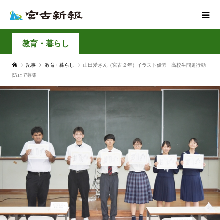
教育・暮らし
記事
教育・暮らし
山田愛さん（宮古２年）イラスト優秀 高校生問題行動
防止で募集