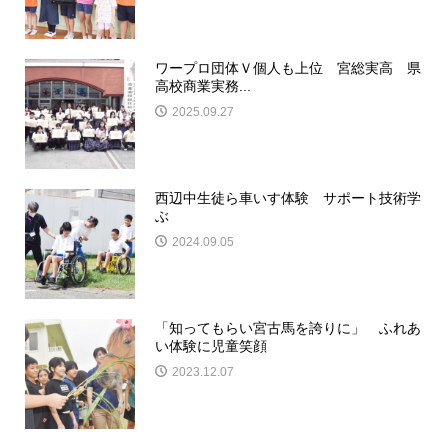
ワープロ団体Ｖ個人も上位 宮総実高 県
高校商業実務...
2025.09.27
西辺中生徒ら車いす体験 サポート技術学
ぶ
2024.09.05
「知ってもらい宮古馬を誇りに」 ふれあ
い体験に児童笑顔
2023.12.07