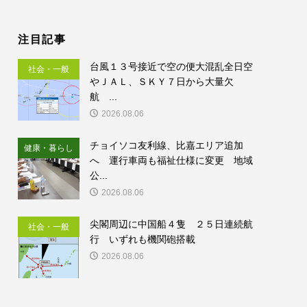
注目記事
台風１３号接近で空の便大混乱全日空
社会・一般
やＪＡＬ、ＳＫＹ７日から大量欠
航 ...
2026.08.06
チョイソコ友利線、比嘉エリア追加
健康・暮らし
へ 運行車両も福祉仕様に変更 地域
公...
2026.08.06
尖閣周辺に中国船４隻 ２５日連続航
社会・一般
行 いずれも機関砲搭載
2026.08.06