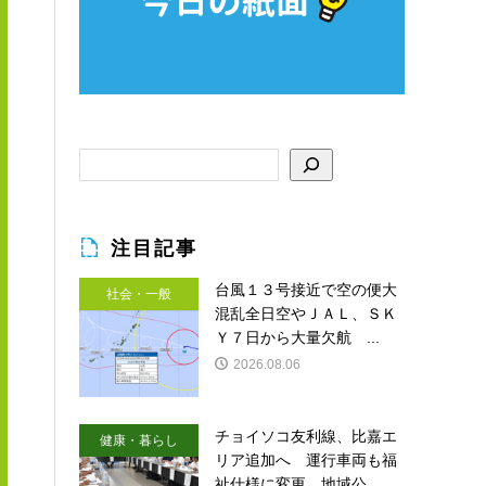
注目記事
台風１３号接近で空の便大
社会・一般
混乱全日空やＪＡＬ、ＳＫ
Ｙ７日から大量欠航 ...
2026.08.06
チョイソコ友利線、比嘉エ
健康・暮らし
リア追加へ 運行車両も福
祉仕様に変更 地域公...