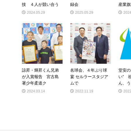
技 ４人が競い合う
録会
産業旗
2024.05.29
2025.05.29
2024
諒昇・輝昇くん兄弟
名球会、４年ぶり球
堂安の
が入賞報告 宮古島
宴 セルラースタジア
い” 
署少年柔道ク
ムで
ん、う
2024.03.14
2022.11.19
2022