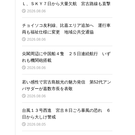
Ｌ、ＳＫＹ７日から大量欠航 宮古路線も直撃
2026.08.06
チョイソコ友利線、比嘉エリア追加へ 運行車
両も福祉仕様に変更 地域公共交通協
2026.08.06
尖閣周辺に中国船４隻 ２５日連続航行 いず
れも機関砲搭載
2026.08.06
若い感性で宮古島観光の魅力発信 第52代アン
バサダーが嘉数市長を表敬
2026.08.06
台風１３号西進 宮古８日ごろ暴風の恐れ ６
日から大しけ警戒
2026.08.05