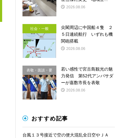
2026.08.06
尖閣周辺に中国船４隻 ２
社会・一般
５日連続航行 いずれも機
関砲搭載
2026.08.06
若い感性で宮古島観光の魅
表敬・面談・要
力発信 第52代アンバサダ
請
ーが嘉数市長を表敬
2026.08.06
おすすめ記事
台風１３号接近で空の便大混乱全日空やＪＡ