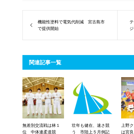
機能性塗料で電気代削減 宮古島市
テ
で提供開始
ジ
関連記事一覧
無差別交流戦は林１
壮年も健在、速さ競
上野ク
位 中体連柔道競
う 市陸上５月例記
は宮良