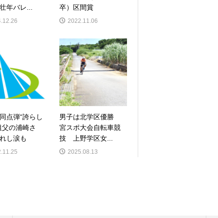
壮年バレ...
卒）区間賞
.12.26
2022.11.06
同点弾“誇らし
男子は北学区優勝
祖父の浦崎さ
宮スポ大会自転車競
れし涙も
技 上野学区女...
.11.25
2025.08.13