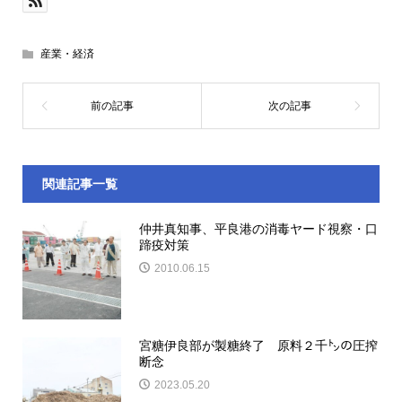
産業・経済
関連記事一覧
仲井真知事、平良港の消毒ヤード視察・口
蹄疫対策
2010.06.15
宮糖伊良部が製糖終了 原料２千㌧の圧搾
断念
2023.05.20