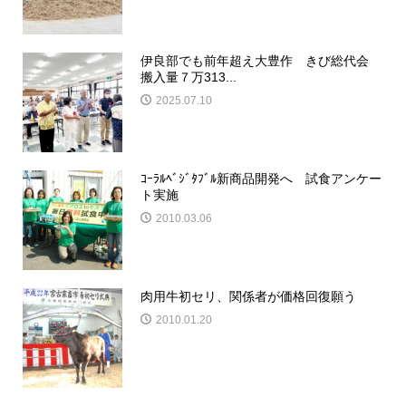
伊良部でも前年超え大豊作 きび総代会
搬入量７万313...
2025.07.10
ｺｰﾗﾙﾍﾞｼﾞﾀﾌﾞﾙ新商品開発へ 試食アンケー
ト実施
2010.03.06
肉用牛初セリ、関係者が価格回復願う
2010.01.20