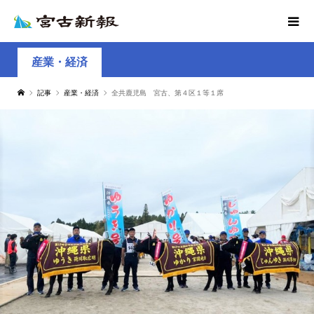
産業・経済
記事
産業・経済
全共鹿児島 宮古、第４区１等１席