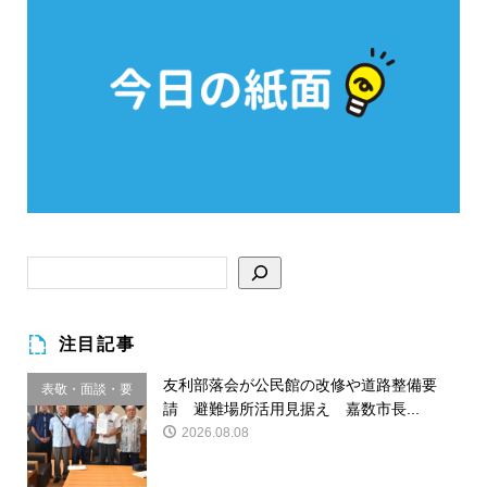
注目記事
友利部落会が公民館の改修や道路整備要
表敬・面談・要
請 避難場所活用見据え 嘉数市長...
請
2026.08.08