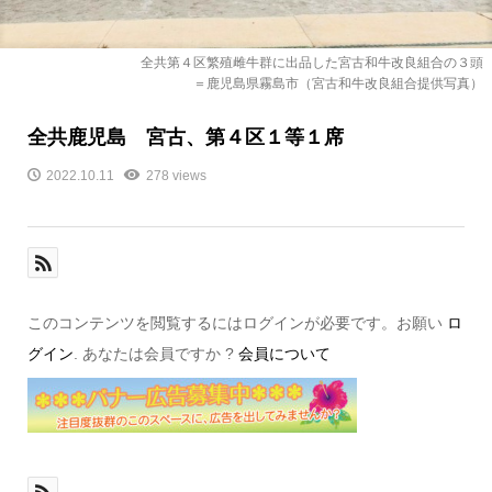
全共第４区繁殖雌牛群に出品した宮古和牛改良組合の３頭
＝鹿児島県霧島市（宮古和牛改良組合提供写真）
全共鹿児島 宮古、第４区１等１席
2022.10.11
278 views
このコンテンツを閲覧するにはログインが必要です。お願い
ロ
グイン
. あなたは会員ですか ?
会員について