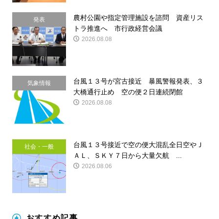
農村公園や指定管理施設を諮問 資産リス
発表
トラ推進へ 市行政経営会議
2026.08.08
台風１３号が宮古接近 暴風警報発表、３
気象情報
大橋通行止め 空の便２日連続閉館
2026.08.08
台風１３号接近で空の便大混乱全日空やＪ
社会・一般
ＡＬ、ＳＫＹ７日から大量欠航 ...
2026.08.06
おすすめ記事