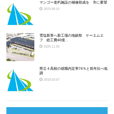
マンゴー老朽施設の補修助成を 市に要望
2023.09.15
雪塩新章へ新工場の地鎮祭 ケーエムエ
フ 総工費40億...
2025.11.05
県立４高校の就職内定率74％と前年比べ低
調
2010.03.07