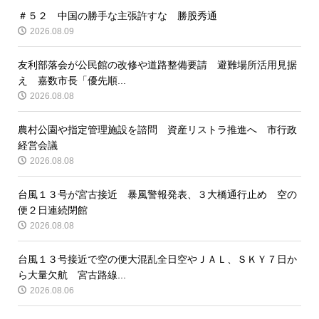
＃５２ 中国の勝手な主張許すな 勝股秀通
2026.08.09
友利部落会が公民館の改修や道路整備要請 避難場所活用見据
え 嘉数市長「優先順...
2026.08.08
農村公園や指定管理施設を諮問 資産リストラ推進へ 市行政
経営会議
2026.08.08
台風１３号が宮古接近 暴風警報発表、３大橋通行止め 空の
便２日連続閉館
2026.08.08
台風１３号接近で空の便大混乱全日空やＪＡＬ、ＳＫＹ７日か
ら大量欠航 宮古路線...
2026.08.06