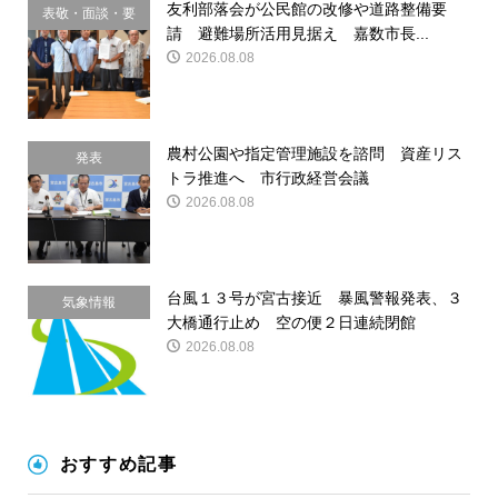
友利部落会が公民館の改修や道路整備要
表敬・面談・要
請 避難場所活用見据え 嘉数市長...
請
2026.08.08
農村公園や指定管理施設を諮問 資産リス
発表
トラ推進へ 市行政経営会議
2026.08.08
台風１３号が宮古接近 暴風警報発表、３
気象情報
大橋通行止め 空の便２日連続閉館
2026.08.08
おすすめ記事