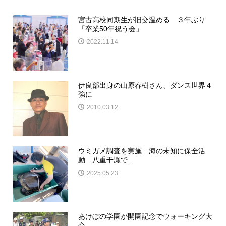
宮古高校同期生が旧交温める ３年ぶり
「卒業50年祝う会」
2022.11.14
伊良部出身の山原春樹さん、ダンス世界４
強に
2010.03.12
ウミガメ調査を実施 海の未知に保全活
動 八重干瀬で...
2025.05.23
あけぼの学園が開園記念でウォーキング大
会