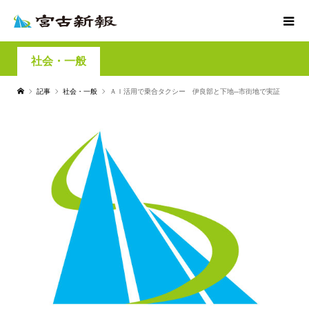
社会・一般
記事
社会・一般
ＡＩ活用で乗合タクシー 伊良部と下地─市街地で実証