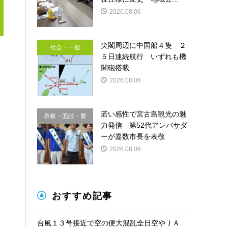
2026.08.06
尖閣周辺に中国船４隻 ２
社会・一般
５日連続航行 いずれも機
関砲搭載
2026.08.06
若い感性で宮古島観光の魅
表敬・面談・要
力発信 第52代アンバサダ
請
ーが嘉数市長を表敬
2026.08.06
おすすめ記事
台風１３号接近で空の便大混乱全日空やＪＡ