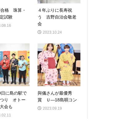
が合格 珠算・
４年ぶりに長寿祝
定試験
う 吉野自治会敬老
会
.08.16
2023.10.24
19日に島の駅で
與儀さんが最優秀
つり オトー
賞 Ｕ―18島唄コン
大会も
2023.09.19
.02.11