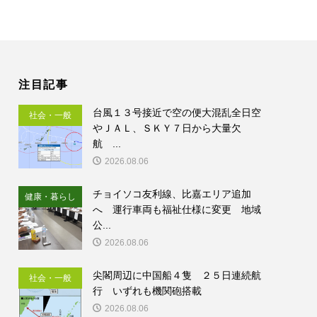
注目記事
台風１３号接近で空の便大混乱全日空
社会・一般
やＪＡＬ、ＳＫＹ７日から大量欠
航 ...
2026.08.06
チョイソコ友利線、比嘉エリア追加
健康・暮らし
へ 運行車両も福祉仕様に変更 地域
公...
2026.08.06
尖閣周辺に中国船４隻 ２５日連続航
社会・一般
行 いずれも機関砲搭載
2026.08.06