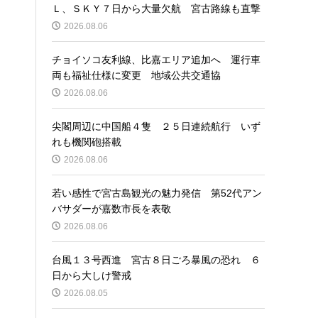
Ｌ、ＳＫＹ７日から大量欠航 宮古路線も直撃
2026.08.06
チョイソコ友利線、比嘉エリア追加へ 運行車
両も福祉仕様に変更 地域公共交通協
2026.08.06
尖閣周辺に中国船４隻 ２５日連続航行 いず
れも機関砲搭載
2026.08.06
若い感性で宮古島観光の魅力発信 第52代アン
バサダーが嘉数市長を表敬
2026.08.06
台風１３号西進 宮古８日ごろ暴風の恐れ ６
日から大しけ警戒
2026.08.05