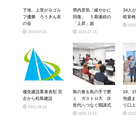
下地、上里がＧゴル
県内景気「緩やかに
34人
フ優勝 ろうきん友
回復」 ５期連続の
暗算検
の会
「上昇」超
2023
2024.07.21
2023.07.15
優良建設業者表彰 宮
島の食を島の手で磨
18、
古から松島建設
く ガストロ大 次
泡盛ま
世代へつなぐ開講式
リ口上
2022.08.12
2025.12.01
2023