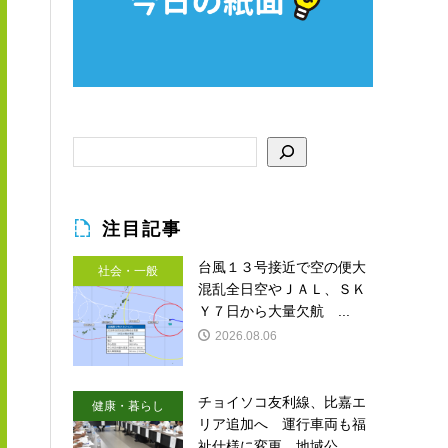
注目記事
台風１３号接近で空の便大
社会・一般
混乱全日空やＪＡＬ、ＳＫ
Ｙ７日から大量欠航 ...
2026.08.06
チョイソコ友利線、比嘉エ
健康・暮らし
リア追加へ 運行車両も福
祉仕様に変更 地域公...